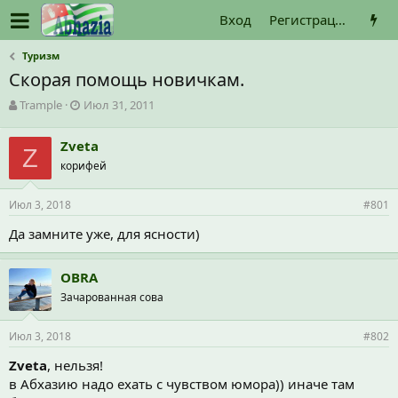
Вход
Регистрация
Туризм
Скорая помощь новичкам.
А
Д
Trample
Июл 31, 2011
в
а
т
т
Zveta
о
Z
а
корифей
р
н
т
а
е
ч
Июл 3, 2018
#801
м
а
ы
л
Да замните уже, для ясности)
а
OBRA
Зачарованная сова
Июл 3, 2018
#802
Zveta
, нельзя!
в Абхазию надо ехать с чувством юмора)) иначе там