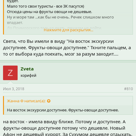
будет.
Мало того свои туристы - все 3К пасутся)
Отсюда цены на фрукты овощи не дешевые.
Ну и море там ...как бы не очень. Речек слишком много
впадает.
До Приморского только ехать, пешком не дойти.
Нажмите для раскрытия...
Из плюсов - много достопримечательностей, можно гулять две
Света, что Вы имели в виду "На восток экскурсии
недели и никуда вообще не ездить.
доступнее. Фрукты-овощи доступнее." Ткните пальцем, а
Много кафешек, всяких и разных, на любой кошелек.
то от выбора куда поехать, мозг за разум заходит....
Рынок какой-никакой есть.
Гудаута и Сухум рядом, на маршрутке мин. 20.
И там вот настоящие рынки.
Zveta
Z
корифей
Кындыг - деревня, отсюда кафешек мало, зато есть пансионат
"Самшитовая роща" и,
я просто уверена - много гостевых домов, не одна "Надежда",
Июл 3, 2018
#810
ещё есть.
Чтобы не думалось о питании, можно найти отдых с питанием.
Жанна Ф написал(а):
Как раз в Кындыге есть такие предложения.
Местные очень вкусно готовят и не только национальные
На восток экскурсии доступнее. Фрукты-овощи доступнее.
блюда.
Источники в пешеходной доступности.
на восток - имела ввиду ближе. Потому и доступнее. А
На восток экскурсии доступнее. Фрукты-овощи доступнее.
фрукты-овощи доступнее потому что дешевле. Новый
Деревня. Тишина. Море без волнорезов, но галька крупновата.
Афон не дешевый курорт. За Сухумом дешевле отдыхать,