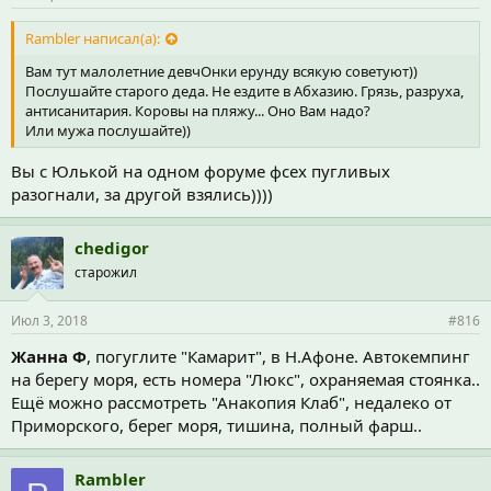
Rambler написал(а):
Вам тут малолетние девчОнки ерунду всякую советуют))
Послушайте старого деда. Не ездите в Абхазию. Грязь, разруха,
антисанитария. Коровы на пляжу... Оно Вам надо?
Или мужа послушайте))
Вы с Юлькой на одном форуме фсех пугливых
разогнали, за другой взялись))))
chedigor
старожил
Июл 3, 2018
#816
Жанна Ф
, погуглите "Камарит", в Н.Афоне. Автокемпинг
на берегу моря, есть номера "Люкс", охраняемая стоянка..
Ещё можно рассмотреть "Анакопия Клаб", недалеко от
Приморского, берег моря, тишина, полный фарш..
Rambler