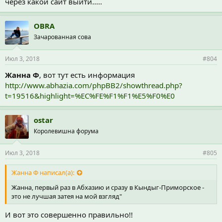
через какой сайт выйти.....
OBRA
Зачарованная сова
Июл 3, 2018
#804
Жанна Ф
, вот тут есть информация
http://www.abhazia.com/phpBB2/showthread.php?
t=19516&highlight=%EC%FE%F1%F1%E5%F0%E0
ostar
Королевишна форума
Июл 3, 2018
#805
Жанна Ф написал(а):
Жанна, первый раз в Абхазию и сразу в Кындыг-Приморское -
это не лучшая затея на мой взгляд"
И вот это совершенно правильно!!