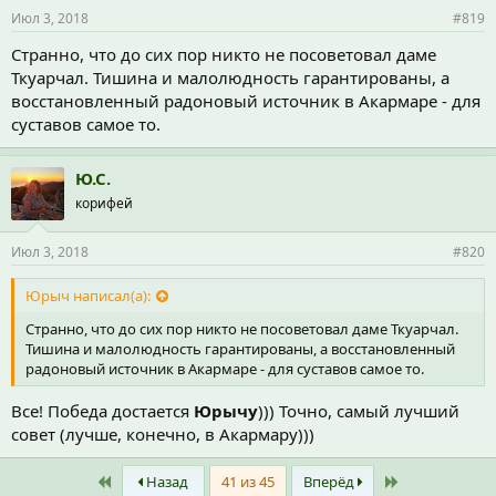
Июл 3, 2018
#819
Странно, что до сих пор никто не посоветовал даме
Ткуарчал. Тишина и малолюдность гарантированы, а
восстановленный радоновый источник в Акармаре - для
суставов самое то.
Ю.С.
корифей
Июл 3, 2018
#820
Юрыч написал(а):
Странно, что до сих пор никто не посоветовал даме Ткуарчал.
Тишина и малолюдность гарантированы, а восстановленный
радоновый источник в Акармаре - для суставов самое то.
Все! Победа достается
Юрычу
))) Точно, самый лучший
совет (лучше, конечно, в Акармару)))
First
Last
Назад
41 из 45
Вперёд