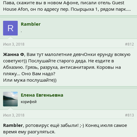
Пава, скажите вы в новом Афоне, писали отель Guest
House Afon, он по адресу пер. Псырцыха 1, рядом парк....
Rambler
R
.
Июл 3, 2018
#812
Жанна Ф
, Вам тут малолетние девчОнки ерунду всякую
советуют)) Послушайте старого деда. Не ездите в
Абхазию. Грязь, разруха, антисанитария. Коровы на
пляжу... Оно Вам надо?
Или мужа послушайте))
Елена Евгеньевна
корифей
Июл 3, 2018
#813
Rambler
, ротовирус ещё забыли! ;-) Конец июля самое
время ему разгуляться.