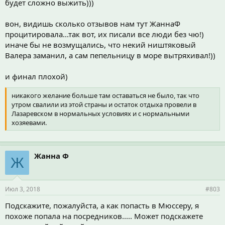
будет сложно выжить)))
вон, видишь сколько отзывов нам тут ЖаннаФ
процитировала...так вот, их писали все люди без чю!)
иначе бы не возмущались, что некий ништяковый
Валера заманил, а сам пепельницу в море вытряхивал!))
и финал плохой)
никакого желание больше там оставаться не было, так что
утром свалили из этой страны и остаток отдыха провели в
Лазаревском в нормальных условиях и с нормальными
хозяевами.
Жанна Ф
Ж
Июл 3, 2018
#803
Подскажите, пожалуйста, а как попасть в Мюссеру, я
похоже попала на посредников..... Может подскажете