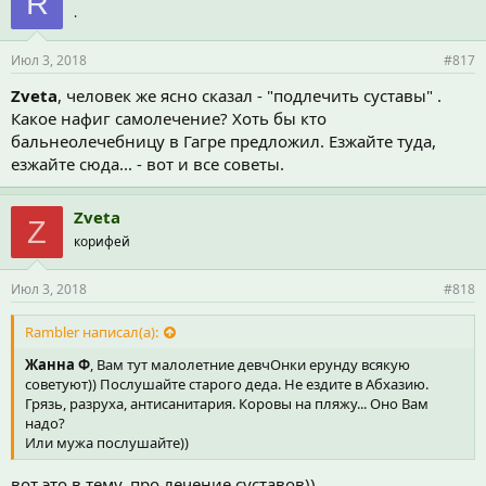
R
.
Июл 3, 2018
#817
Zveta
, человек же ясно сказал - "подлечить суставы" .
Какое нафиг самолечение? Хоть бы кто
бальнеолечебницу в Гагре предложил. Езжайте туда,
езжайте сюда... - вот и все советы.
Zveta
Z
корифей
Июл 3, 2018
#818
Rambler написал(а):
Жанна Ф
, Вам тут малолетние девчОнки ерунду всякую
советуют)) Послушайте старого деда. Не ездите в Абхазию.
Грязь, разруха, антисанитария. Коровы на пляжу... Оно Вам
надо?
Или мужа послушайте))
вот это в тему, про лечение суставов))