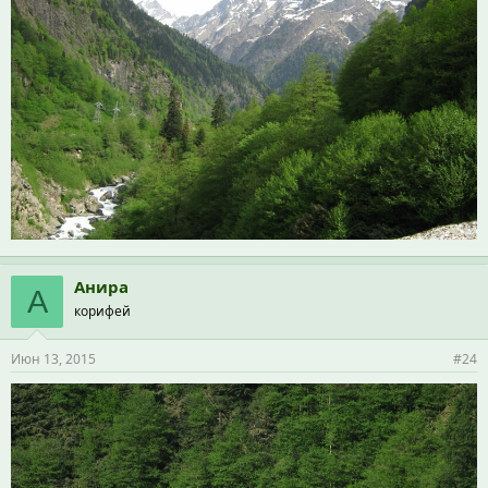
Анира
А
корифей
Июн 13, 2015
#24