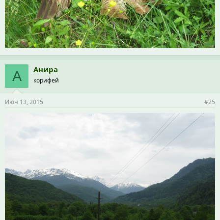
Анира
А
корифей
Июн 13, 2015
#25