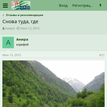
Вход
Регистрация
Отзывы и реккомендации
Снова туда, где
А
Д
Анира
Июн 13, 2015
в
а
т
т
Анира
о
А
а
корифей
р
н
т
а
е
ч
Июн 13, 2015
#21
м
а
ы
л
а