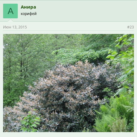
Анира
А
корифей
Июн 13, 2015
#23