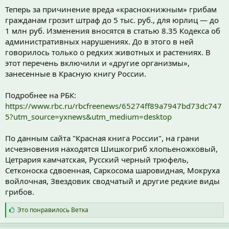
Теперь за причинение вреда «краснокнижным» грибам
гражданам грозит штраф до 5 тыс. руб., для юрлиц — до
1 млн руб. Изменения вносятся в статью 8.35 Кодекса об
административных нарушениях. До в этого в ней
говорилось только о редких животных и растениях. В
этот перечень включили и «другие организмы»,
занесенные в Красную книгу России.
Подробнее на РБК:
https://www.rbc.ru/rbcfreenews/65274ff89a7947bd73dc747
5?utm_source=yxnews&utm_medium=desktop
По данным сайта "Красная книга России", на грани
исчезновения находятся Шишкогриб хлопьеножковый,
Цетрария камчатская, Русский черный трюфель,
Сетконоска сдвоенная, Саркосома шаровидная, Мокруха
войлочная, Звездовик сводчатый и другие редкие виды
грибов.
С
Это понравилось
Ветка
и
м