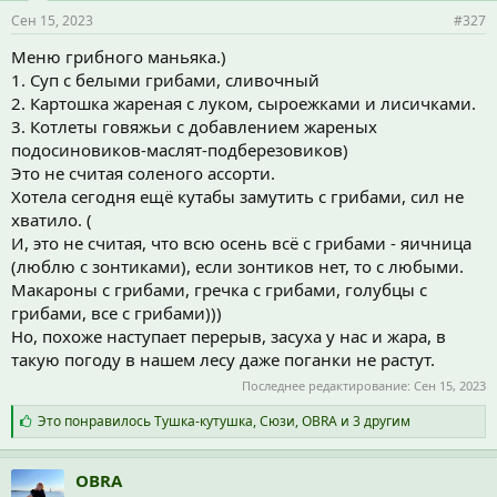
и
Сен 15, 2023
#327
:
Меню грибного маньяка.)
1. Суп с белыми грибами, сливочный
2. Картошка жареная с луком, сыроежками и лисичками.
3. Котлеты говяжьи с добавлением жареных
подосиновиков-маслят-подберезовиков)
Это не считая соленого ассорти.
Хотела сегодня ещё кутабы замутить с грибами, сил не
хватило. (
И, это не считая, что всю осень всё с грибами - яичница
(люблю с зонтиками), если зонтиков нет, то с любыми.
Макароны с грибами, гречка с грибами, голубцы с
грибами, все с грибами)))
Но, похоже наступает перерыв, засуха у нас и жара, в
такую погоду в нашем лесу даже поганки не растут.
Последнее редактирование:
Сен 15, 2023
С
Это понравилось
Тушка-кутушка
,
Сюзи
,
OBRA
и 3 другим
и
м
п
OBRA
а