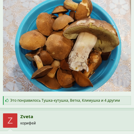
С
Это понравилось
Тушка-кутушка
,
Ветка
,
Климушка
и 4 другим
и
м
п
Zveta
Z
а
корифей
т
и
и