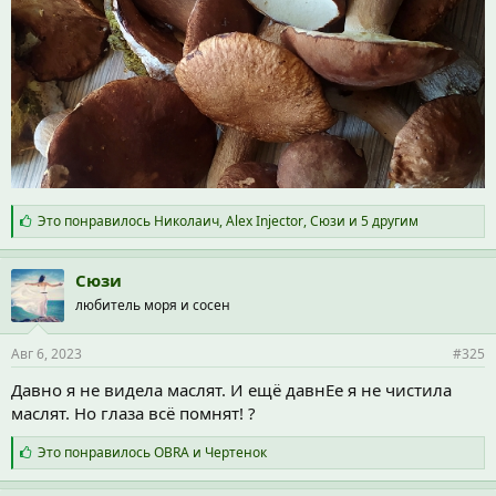
С
Это понравилось
Николаич
,
Alex Injector
,
Сюзи
и 5 другим
и
м
п
Сюзи
а
любитель моря и сосен
т
и
и
Авг 6, 2023
#325
:
Давно я не видела маслят. И ещё давнЕе я не чистила
маслят. Но глаза всё помнят! ?
С
Это понравилось
OBRA
и
Чертенок
и
м