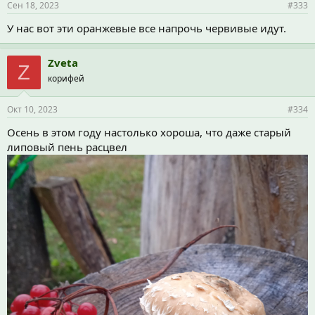
Сен 18, 2023
#333
:
У нас вот эти оранжевые все напрочь червивые идут.
Zveta
Z
корифей
Окт 10, 2023
#334
Осень в этом году настолько хороша, что даже старый
липовый пень расцвел