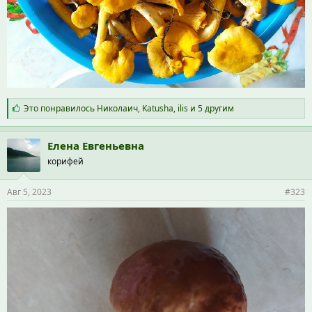
С
Это понравилось
Николаич
,
Katusha
,
ilis
и 5 другим
и
м
п
Елена Евгеньевна
а
корифей
т
и
и
Авг 5, 2023
#323
: