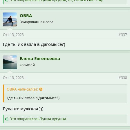
и
м
п
OBRA
а
Зачарованная сова
т
и
и
Окт 13, 2023
#337
:
Где ты их взяла в Дагомысе?)
Елена Евгеньевна
корифей
Окт 13, 2023
#338
OBRA написал(а):
Где ты их взяла в Дагомысе?)
Рука же мужская )))
С
Это понравилось
Тушка-кутушка
и
м