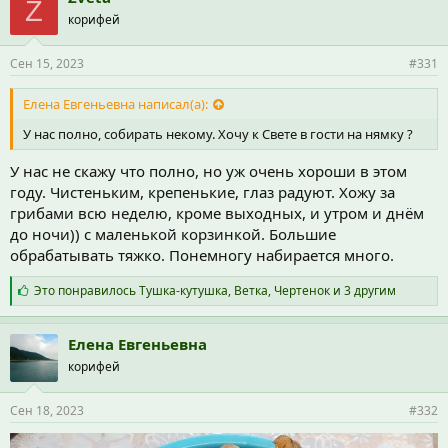
Z
а
корифей
т
и
и
Сен 15, 2023
#331
:
Елена Евгеньевна написал(а):
У нас полно, собирать некому. Хочу к Свете в гости на нямку ?
У нас не скажу что полно, но уж очень хороши в этом
году. Чистеньким, крепенькие, глаз радуют. Хожу за
грибами всю неделю, кроме выходных, и утром и днём
до ночи)) с маленькой корзинкой. Большие
обрабатывать тяжко. Понемногу набирается много.
С
Это понравилось
Тушка-кутушка
,
Ветка
,
Чертенок
и 3 другим
и
м
п
Елена Евгеньевна
а
корифей
т
и
и
Сен 18, 2023
#332
: