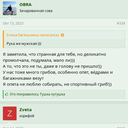
п
OBRA
а
Зачарованная сова
т
и
и
Окт 13, 2023
#339
:
Елена Евгеньевна написал(а):
Рука же мужская )))
Я заметила, что странная для тебя, но деликатно
промолчала, подумала, мало ли)))
А то, что это не ты, даже в голову не пришло!))
У нас тоже много грибов, особенно опят, вёдрами и
багажниками везут
Я опята не люблю собирать, не спортивный гриб!))
С
Это понравилось
Тушка-кутушка
и
м
п
Zveta
Z
а
корифей
т
и
и