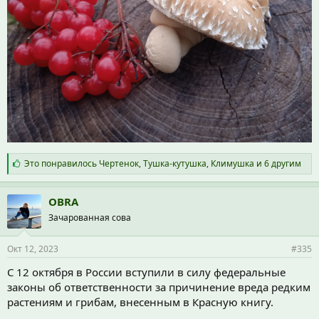
С
Это понравилось
Чертенок
,
Тушка-кутушка
,
Климушка
и 6 другим
и
м
п
OBRA
а
Зачарованная сова
т
и
и
Окт 12, 2023
#335
:
С 12 октября в России вступили в силу федеральные
законы об ответственности за причинение вреда редким
растениям и грибам, внесенным в Красную книгу.