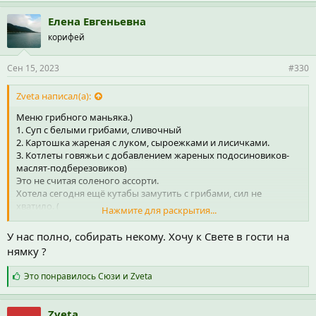
м
п
Елена Евгеньевна
а
корифей
т
и
и
Сен 15, 2023
#330
:
Zveta написал(а):
Меню грибного маньяка.)
1. Суп с белыми грибами, сливочный
2. Картошка жареная с луком, сыроежками и лисичками.
3. Котлеты говяжьи с добавлением жареных подосиновиков-
маслят-подберезовиков)
Это не считая соленого ассорти.
Хотела сегодня ещё кутабы замутить с грибами, сил не
хватило. (
Нажмите для раскрытия...
И, это не считая, что всю осень всё с грибами - яичница (люблю
с зонтиками), если зонтиков нет, то с любыми.
У нас полно, собирать некому. Хочу к Свете в гости на
Макароны с грибами, гречка с грибами, голубцы с грибами, все
нямку ?
с грибами)))
Но, похоже наступает перерыв, засуха у нас и жара, в такую
С
Это понравилось
Сюзи
и
Zveta
погоду в нашем лесу даже поганки не растут.
и
м
п
Zveta