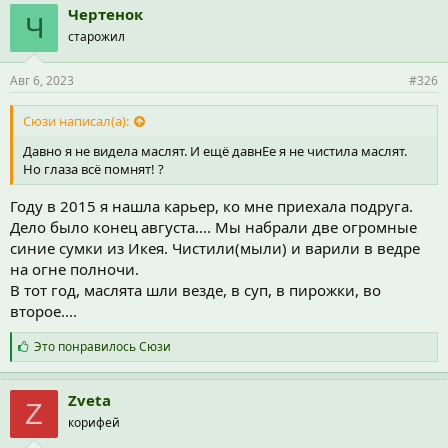
п
Чертенок
Ч
а
старожил
т
и
и
Авг 6, 2023
#326
:
Сюзи написал(а):
Давно я не видела маслят. И ещё давнЕе я не чистила маслят.
Но глаза всё помнят! ?
Году в 2015 я нашла карьер, ко мне приехала подруга.
Дело было конец августа.... Мы набрали две огромные
синие сумки из Икея. Чистили(мыли) и варили в ведре
на огне полночи.
В тот год, маслята шли везде, в суп, в пирожки, во
второе....
С
Это понравилось
Сюзи
и
м
п
Zveta
Z
а
корифей
т
и