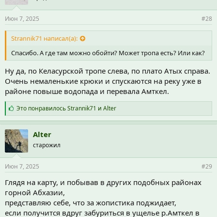
Июн 7, 2025
#28
Strannik71 написал(а):
Спасибо. А где там можно обойти? Может тропа есть? Или как?
Ну да, по Келасурской тропе слева, по плато Атых справа.
Очень немаленькие крюки и спускаются на реку уже в
районе повыше водопада и перевала Амткел.
С
Это понравилось
Strannik71
и
Alter
и
м
п
Alter
а
старожил
т
и
и
Июн 7, 2025
#29
:
Глядя на карту, и побывав в других подобных районах
горной Абхазии,
представляю себе, что за жопистика поджидает,
если получится вдруг забуриться в ущелье р.Амткел в