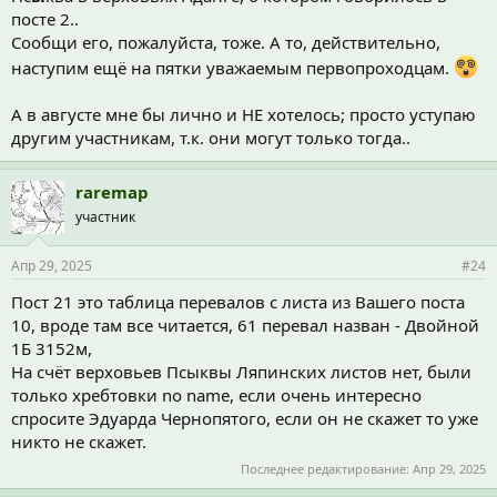
посте 2..
Сообщи его, пожалуйста, тоже. А то, действительно,
наступим ещё на пятки уважаемым первопроходцам.
А в августе мне бы лично и НЕ хотелось; просто уступаю
другим участникам, т.к. они могут только тогда..
raremap
участник
Апр 29, 2025
#24
Пост 21 это таблица перевалов с листа из Вашего поста
10, вроде там все читается, 61 перевал назван - Двойной
1Б 3152м,
На счёт верховьев Псыквы Ляпинских листов нет, были
только хребтовки no name, если очень интересно
спросите Эдуарда Чернопятого, если он не скажет то уже
никто не скажет.
Последнее редактирование:
Апр 29, 2025