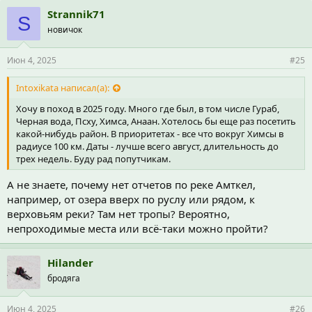
Strannik71
S
новичок
Июн 4, 2025
#25
Intoxikata написал(а):
Хочу в поход в 2025 году. Много где был, в том числе Гураб,
Черная вода, Псху, Химса, Анаан. Хотелось бы еще раз посетить
какой-нибудь район. В приоритетах - все что вокруг Химсы в
радиусе 100 км. Даты - лучше всего август, длительность до
трех недель. Буду рад попутчикам.
А не знаете, почему нет отчетов по реке Амткел,
например, от озера вверх по руслу или рядом, к
верховьям реки? Там нет тропы? Вероятно,
непроходимые места или всё-таки можно пройти?
Hilander
бродяга
Июн 4, 2025
#26