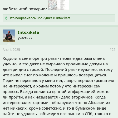
любите чтоб пожарче?
С
Это понравилось
Волнушка
и
Intoxikata
и
м
п
Intoxikata
а
участник
т
и
и
Апр 1, 2025
#22
:
Ходили в сентябре три раза - первые два раза очень
удачно, и это даже не омрачало проливные дожди на
два-три дня с грозой. Последний раз - неудачно, потому
что выпал снег по-колено и пришлось возвращаться.
Перечня перевалов у меня нет, лавры первооткрывателя
не интересуют, а ходим потому что интересен сам
процесс. Всегда является ценной информацией можно
ли пройти, а как называется - дело вторичное. Когда
интересовался картами - обнаружил что по Абхазии их
нет никаких, кроме советских, и то в бумажном виде
найти не удалось - объездил все рынки в СПб, только в