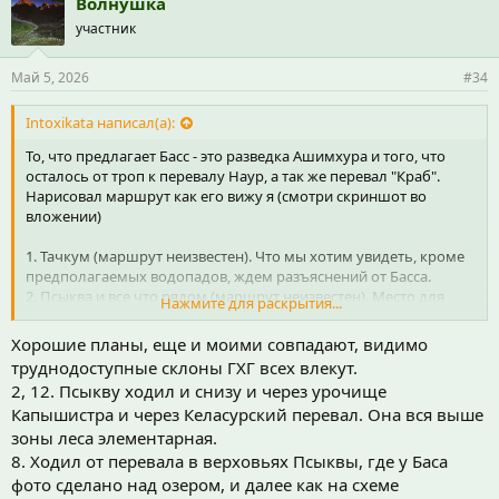
Волнушка
участник
Май 5, 2026
#34
Intoxikata написал(а):
То, что предлагает Басс - это разведка Ашимхура и того, что
осталось от троп к перевалу Наур, а так же перевал "Краб".
Нарисовал маршрут как его вижу я (смотри скриншот во
вложении)
1. Тачкум (маршрут неизвестен). Что мы хотим увидеть, кроме
предполагаемых водопадов, ждем разъяснений от Басса.
2. Псыква и все что рядом (маршрут неизвестен). Место для
Нажмите для раскрытия...
днёвок и разведки местности. Несколько озер по разные
стороны и непосещаемые перевалы.
Хорошие планы, еще и моими совпадают, видимо
3. Разведка тропы на плато Ашимхур и прохождение части
труднодоступные склоны ГХГ всех влекут.
маршрута к перевалу Наур, перевал Краб. Можно часть группы
2, 12. Псыкву ходил и снизу и через урочище
оставить на балаганах ловить форель (Бзыбская поляна,
Капышистра и через Келасурский перевал. Она вся выше
балаган Химса), но неясно как встречаться - нужно будет
обдумать вариант связи по рации.
зоны леса элементарная.
9. На генштабе обозначена тропа - при невозможности обхода
8. Ходил от перевала в верховьях Псыквы, где у Баса
стремного реальефа поверху, можно будет ее поискать.
фото сделано над озером, и далее как на схеме
4, 6. Нарисовал направление, что бы было. Треков нет, троп нет,