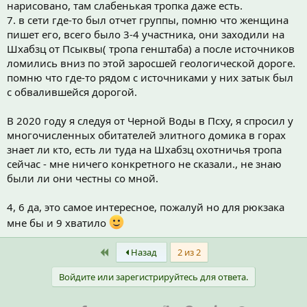
нарисовано, там слабенькая тропка даже есть.
риск есть. Как спускаться по речушке Скеу неизвестно, но
7. в сети где-то был отчет группы, помню что женщина
советская тропа тоже на карте обозначена. Новизна есть.
пишет его, всего было 3-4 участника, они заходили на
Желание преодолевать буреломы и завалы на практике -
неизвестно.
Шхабзц от Псыквы( тропа генштаба) а после источников
7. Тоже нарисовал направление, что бы было. На Генштабе
ломились вниз по этой заросшей геологической дороге.
нарисована тропа, остались следы геологоразведки.
помню что где-то рядом с источниками у них затык был
Минеральные источники присутствуют, новизна есть. Треков
с обвалившейся дорогой.
нет. Выход к магистральной тропе "Черная вода" на ощупь. На
космоснимках местами видна геологическая дорога, следы
В 2020 году я следуя от Черной Воды в Псху, я спросил у
лавины и свежих зарослей поверх бурелома.
8. Бонусное направление - разведка спуска с перевалов Аданге
многочисленных обитателей элитного домика в горах
не через лес, а сразу в верховье реки Аданге. Обычный вариант
знает ли кто, есть ли туда на Шхабзц охотничья тропа
по тропе через лес всегда доступен и возможен.
сейчас - мне ничего конкретного не сказали., не знаю
10. Вариант обхода "Тачкума" при движении "Назад". Разведка
были ли они честны со мной.
семейства перевалов "Ачадара" (1, 2, 3)
12. Вариант выхода к рекче Псыква, при движении "Туда", если
4, 6 да, это самое интересное, пожалуй но для рюкзака
мы решаем не ходить Тачкум. Новизна есть, треков нет, опыта
хождения нет, рельеф неизвестен.
мне бы и 9 хватило
Если резюмировать - подобный поход может быть интересен
First
Назад
2 из 2
тем, кто давно хочет посетить некоторые места на Кавказском
хребте,в том числе минеральные источники, и старые хижины.
Войдите или зарегистрируйтесь для ответа.
Места непосещаемые, сложность, главным образом, из-за
зарослей и сложного рельефа, присутствует.
Трек через Псху не предложил из-за большого километража.