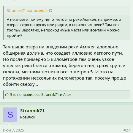
Strannik71 написал(а):
А не знаете, почему нет отчетов по реке Амткел, например, от
озера вверх по руслу или рядом, к верховьям реки? Там нет
тропы? Вероятно, непроходимые места или всё-таки можно
пройти?
Там выше озера на впадении реки Амткел довольно
обширная долина, что создает иллюзию легкого пути.
Но после примерно 5 километров там очень узкое
ущелье, река бьется о камни, берегов нет, сразу крутые
склоны, местами теснина всего метров 5. И это на
протяжении нескольких километров так, посему проще
обойти сверху...
С
Это понравилось
Strannik71
и
Alter
и
м
п
Strannik71
S
а
новичок
т
и
и
Июн 7, 2025
#27
: