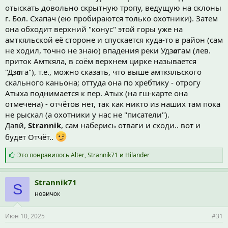
отыскать довольно скрытную тропу, ведущую на склоны
г. Бол. Схапач (ею пробираются только охотники). Затем
она обходит верхний "конус" этой горы уже на
амткяльской её стороне и спускается куда-то в район (сам
не ходил, точно не знаю) впадения реки Удз
а
гам (лев.
приток Амткяла, в соём верхнем цирке называется
"Дз
а
га"), т.е., можно сказать, что выше амткяльского
скального каньона; оттуда она по хребтику - отрогу
Атыха поднимается к пер. Атых (на гш-карте она
отмечена) - отчётов нет, так как никто из наших там пока
не рыскал (а охотники у нас не "писатели").
Давй,
Strannik
, сам наберись отваги и сходи.. вот и
будет Отчёт..
С
Это понравилось
Alter
,
Strannik71
и
Hilander
и
м
п
Strannik71
S
а
новичок
т
и
и
Июн 10, 2025
#31
: