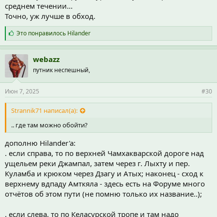
среднем течении...
Точно, уж лучше в обход.
С
Это понравилось
Hilander
и
м
п
webazz
а
путник неспешный,
т
и
и
Июн 7, 2025
#30
:
Strannik71 написал(а):
.. где там можно обойти?
дополню Hilander'a:
. если справа, то по верхней Чамхакварской дороге над
ущельем реки Джампал, затем через г. Лыхту и пер.
Куламба и крюком через Дзагу и Атых; наконец - сход к
верхнему вдпаду Амткяла - здесь есть на Форуме много
отчётов об этом пути (не помню только их название..);
. если слева, то по Келасурской тропе и там надо