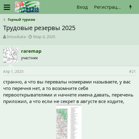
Вход
Регистрация
Горный туризм
Трудовые резервы 2025
А
Д
Intoxikata
Мар 4, 2025
в
а
т
т
raremap
о
а
участник
р
н
т
а
е
ч
Апр 1, 2025
#21
м
а
ы
л
странно, а что вы перевалы номерами называете, у вас
а
что перечня нет, а то возомните себя
первооткрывателями и начнете имена давать, перечень
приложил, а что если не секрет в августе все ходите,