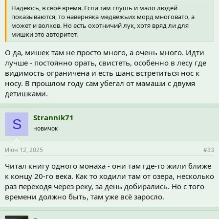
Надеюсь, в своё время. Если там глушь и мало людей
показываются, то наверняка медвежьих морд многовато, а
может и волков. Но есть охотничий лук, хотя вряд ли для
мишки это авторитет.
О да, мишек там не просто много, а очень много. Идти
лучше - постоянно орать, свистеть, особенно в лесу где
видимость ограничена и есть шанс встретиться нос к
носу. В прошлом году сам убегал от мамаши с двумя
детишками.
Strannik71
S
новичок
Июн 12, 2025
#33
Читал книгу одного монаха - они там где-то жили ближе
к концу 20-го века. Как то ходили там от озера, несколько
раз переходя через реку, за день добирались. Но с того
времени должно быть, там уже всё заросло.