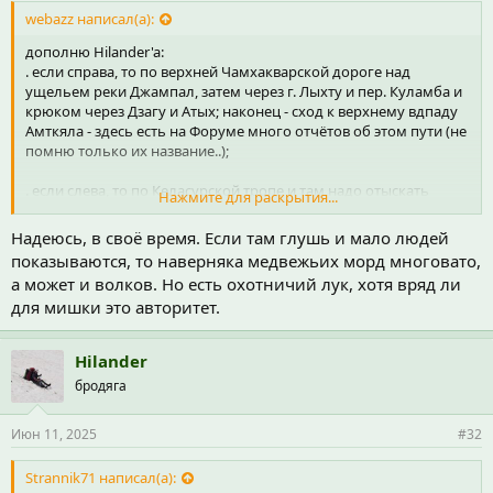
webazz написал(а):
дополню Hilander'a:
. если справа, то по верхней Чамхакварской дороге над
ущельем реки Джампал, затем через г. Лыхту и пер. Куламба и
крюком через Дзагу и Атых; наконец - сход к верхнему вдпаду
Амткяла - здесь есть на Форуме много отчётов об этом пути (не
помню только их название..);
. если слева, то по Келасурской тропе и там надо отыскать
Нажмите для раскрытия...
довольно скрытную тропу, ведущую на склоны г. Бол. Схапач
(ею пробираются только охотники). Затем она обходит
Надеюсь, в своё время. Если там глушь и мало людей
верхний "конус" этой горы уже на амткяльской её стороне и
показываются, то наверняка медвежьих морд многовато,
спускается куда-то в район (сам не ходил, точно не знаю)
а может и волков. Но есть охотничий лук, хотя вряд ли
впадения реки Удз
а
гам (лев. приток Амткяла, в соём верхнем
для мишки это авторитет.
цирке называется "Дз
а
га"), т.е., можно сказать, что выше
амткяльского скального каньона; оттуда она по хребтику -
отрогу Атыха поднимается к пер. Атых (на гш-карте она
Hilander
отмечена) - отчётов нет, так как никто из наших там пока не
бродяга
рыскал (а охотники у нас не "писатели").
Давй,
Strannik
, сам наберись отваги и сходи.. вот и будет
Отчёт..
Июн 11, 2025
#32
Strannik71 написал(а):