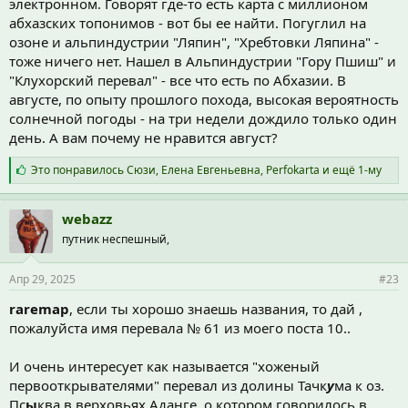
электронном. Говорят где-то есть карта с миллионом
абхазских топонимов - вот бы ее найти. Погуглил на
озоне и альпиндустрии "Ляпин", "Хребтовки Ляпина" -
тоже ничего нет. Нашел в Альпиндустрии "Гору Пшиш" и
"Клухорский перевал" - все что есть по Абхазии. В
августе, по опыту прошлого похода, высокая вероятность
солнечной погоды - на три недели дождило только один
день. А вам почему не нравится август?
С
Это понравилось
Сюзи
,
Елена Евгеньевна
,
Perfokarta
и ещё 1-му
и
м
п
webazz
а
путник неспешный,
т
и
и
Апр 29, 2025
#23
:
raremap
, если ты хорошо знаешь названия, то дай ,
пожалуйста имя перевала № 61 из моего поста 10..
И очень интересует как называется "хоженый
первооткрывателями" перевал из долины Тачк
у
ма к оз.
Пс
ы
ква в верховьях Аданге, о котором говорилось в