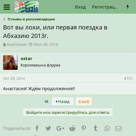
Вход
Регистрация
Отзывы и реккомендации
Вот вы лохи, или первая поездка в
Абхазию 2013г.
А
Д
АнаSтасия
Июл 26, 2014
в
а
т
т
ostar
о
а
Королевишна форума
р
н
т
а
е
ч
Окт 29, 2014
#101
м
а
ы
л
Анастасия! Ждём продолжения!!
а
First
Назад
6 из 6
Войдите или зарегистрируйтесь для ответа.
Facebook
Twitter
Google+
Reddit
Pinterest
Tumblr
WhatsApp
Элект
Поделиться: