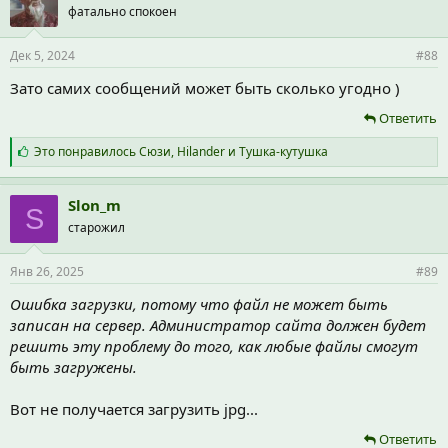
фатально спокоен
Дек 5, 2024
#88
Зато самих сообщений может быть сколько угодно )
Ответить
С
Это понравилось
Сюзи
,
Hilander
и
Тушка-кутушка
и
м
п
Slon_m
S
а
старожил
т
и
и
Янв 26, 2025
#89
:
Ошибка загрузки, потому что файл не может быть
записан на сервер. Администратор сайта должен будет
решить эту проблему до того, как любые файлы смогут
быть загружены.
Вот не получается загрузить jpg...
Ответить