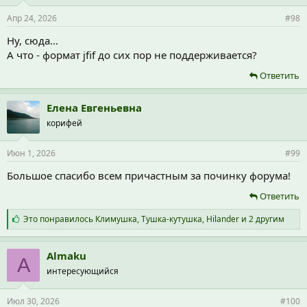
Апр 24, 2026
#98
Ну, сюда...
А что - формат jfif до сих пор не поддерживается?
Ответить
Елена Евгеньевна
корифей
Июн 1, 2026
#99
Большое спасибо всем причастным за починку форума!
Ответить
С
Это понравилось
Климушка
,
Тушка-кутушка
,
Hilander
и 2 другим
и
м
п
Almaku
A
а
интересующийся
т
и
и
Июл 30, 2026
#100
: