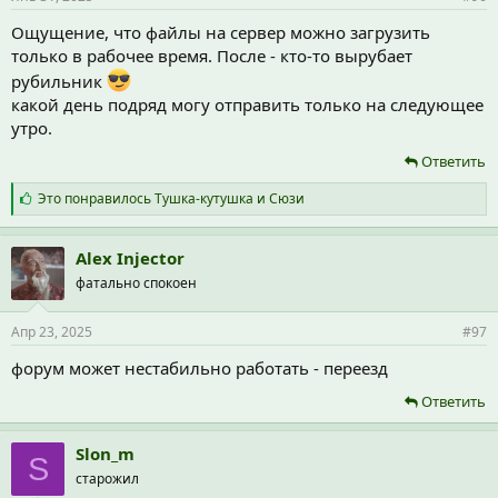
Ощущение, что файлы на сервер можно загрузить
только в рабочее время. После - кто-то вырубает
рубильник
какой день подряд могу отправить только на следующее
утро.
Ответить
С
Это понравилось
Тушка-кутушка
и
Сюзи
и
м
п
Alex Injector
а
фатально спокоен
т
и
и
Апр 23, 2025
#97
:
форум может нестабильно работать - переезд
Ответить
Slon_m
S
старожил