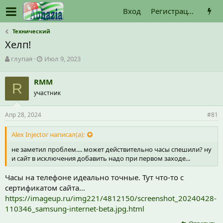
Вход
Регистрация
Технический
Хелп!
А
Д
глупая
Июл 9, 2023
в
а
т
т
RMM
о
R
а
участник
р
н
т
а
е
ч
Апр 28, 2024
#81
м
а
ы
л
Alex Injector написал(а):
а
не заметил проблем.... может действительно часы спешили? ну
и сайт в исключения добавить надо при первом заходе...
Часы на телефоне идеально точные. Тут что-то с
сертификатом сайта...
https://imageup.ru/img221/4812150/screenshot_20240428-
110346_samsung-internet-beta.jpg.html