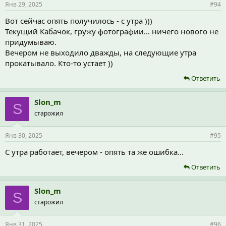
Янв 29, 2025
#94
Вот сейчас опять получилось - с утра )))
Текущий Кабачок, гружу фотографии... ничего нового не
придумываю.
Вечером не выходило дважды, на следующие утра
прокатывало. Кто-то устает ))
Ответить
Slon_m
S
старожил
Янв 30, 2025
#95
С утра работает, вечером - опять та же ошибка...
Ответить
Slon_m
S
старожил
Янв 31, 2025
#96