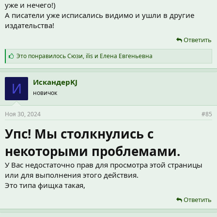
уже и нечего!)
А писатели уже исписались видимо и ушли в другие
издательства!
Ответить
С
Это понравилось
Сюзи
,
ilis
и
Елена Евгеньевна
и
м
п
ИскандерKJ
И
а
новичок
т
и
и
Ноя 30, 2024
#85
:
Упс! Мы столкнулись с
некоторыми проблемами.
У Вас недостаточно прав для просмотра этой страницы
или для выполнения этого действия.
Это типа фищка такая,
Ответить