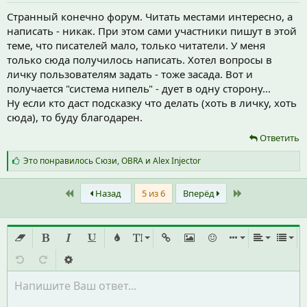
Странный конечно форум. Читать местами интересно, а
написать - никак. При этом сами участники пишут в этой
теме, что писателей мало, только читатели. У меня
только сюда получилось написать. Хотел вопросы в
личку пользователям задать - тоже засада. Вот и
получается "система нипель" - дует в одну сторону...
Ну если кто даст подсказку что делать (хоть в личку, хоть
сюда), то буду благодарен.
Ответить
С
Это понравилось
Сюзи
,
OBRA
и
Alex Injector
и
м
First
Last
п
Назад
5 из 6
Вперёд
а
т
и
и
:
Удалить форматирование
Жирный
Курсив
Подчёркнутый
Цвет текста
Размер шрифта
Вставить ссылку
Вставить изображение
Смайлы
Вставить
Выравни
Спис
Отменить
Повторить
Переключить режим работы редактора
Напишите Ваш ответ...