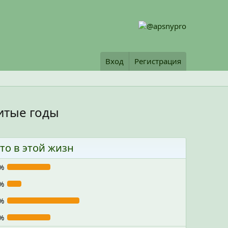
Вход
Регистрация
итые годы
то в этой жизн
%
%
%
%