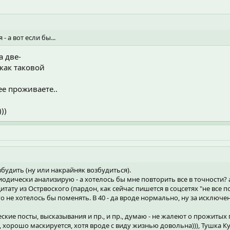
 а вот если бы...
а две-
как таковой
ее проживаете..
))
збудить (ну или накрайняк возбудиться).
одически анализирую - а хотелось бы мне повторить все в точности? 
цитату из Острвоского (пардон, как сейчас пишется в соцсетях "не все 
чего не хотелось бы поменять. В 40 - да вроде нормально, ну за исклю
еские посты, высказывания и пр., и пр., думаю - не жалеют о прожитых 
 хорошо маскируется, хотя вроде с виду жизнью довольна))), Тушка К