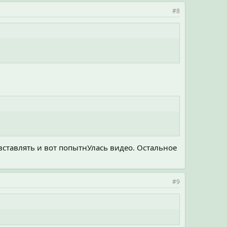
#8
 вставлять и вот попытнУлась видео. Остальное
#9