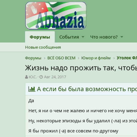
Форумы
События
Что нового?
Новые сообщения
Форумы
ВСЁ ОБО ВСЕМ
Юмор и флейм
Уголок Ф
Жизнь надо прожить так, что
А
Д
Ю.С.
Авг 24, 2017
в
а
т
А если бы была возможность про
т
о
а
р
н
Да
т
а
е
ч
Нет, я ни о чем не жалею и ничего не хочу мен
м
а
Ну, некоторые эпизоды я бы удалил (-ла) из эт
ы
л
а
Я бы прожил (-а) все совсем по-другому