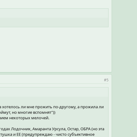
#5
а хотелось ли мне прожить по-другому, а прожила ли
поймут, но многие вспомнят"))
чением некоторых мелочей.
годах Лодочник, Амаранта Урсула, Остар, ОБРА (но эта
утушка и ЕЕ (предупреждаю - чисто субъективное