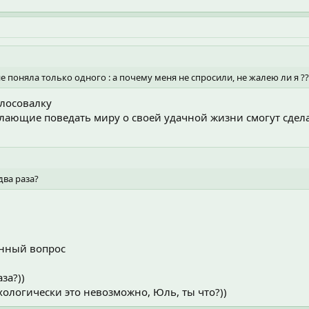
 поняла только одного : а почему меня не спросили, не жалею ли я ???
лосовалку
елающие поведать миру о своей удачной жизни смогут сдела
два раза?
анный вопрос
за?))
ологически это невозможно, Юль, ты что?))