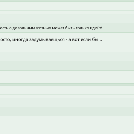
лностью довольным жизнью может быть только идиЁт!
росто, иногда задумываещься - а вот если бы...