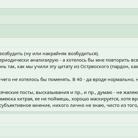
 возбудить (ну или накрайняк возбудиться).
ериодически анализирую - а хотелось бы мне повторить все
нь так, как мы учили эту цитату из Острвоского (пардон, как
 ничего не хотелось бы поменять. В 40 - да вроде нормально
сяческие посты, высказывания и пр., и пр., думаю - не жал
а змеюка хитрая, ее не поймешь, хорошо маскируется, хотя в
 субъективное мнение, никого лично не знаю, чисто из того,