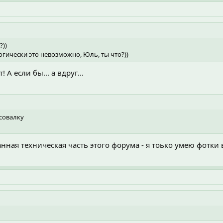
?))
гически это невозможно, Юль, ты что?))
А если бы... а вдруг...
совалку
анная техническая часть этого форума - я тоько умею фотки