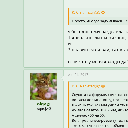
Ю.С. написал(а):
Просто, иногда задумываещься -
я бы твою тему разделила н
1.довольны ли вы жизнью, 
и
2.нравиться ли вам, как вы 
если что- у меня дважды да!)
Авг 24, 2017
Ю.С. написал(а):
Скукота на форуме. хочется во
Вот чем дольше живу, тем пери
olga@
я жизнь так, как мы учили эту 
корифей
Думала от этом в 30 - нет, ни
А сейчас - 50 на 50.
Вот, проанализировав тут всяч
змеюка хитрая, ее не поймешь,