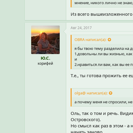
мнение, никого лично не знаю, 
Из всего вышеизложенного я 
Авг 24, 2017
OBRA написал(а):
я бы твою тему разделила на д
1.довольны ли вы жизнью, как
Ю.С.
и
корифей
2.нравиться ли вам, как вы ее 
Т.е., ты готова прожить ее е
olga@ написал(а):
а почему меня не спросили, не 
Оль, так о том и речь. Вид
Островского).
Но смысл как раз в этом - а
начать заново...