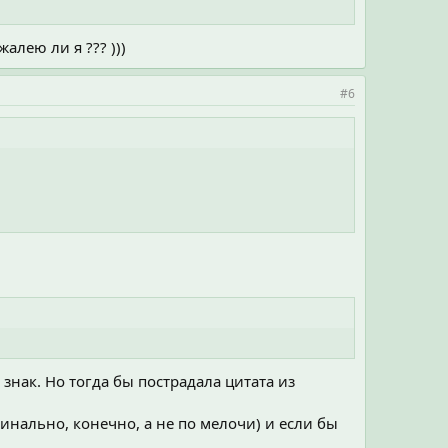
алею ли я ??? )))
#6
знак. Но тогда бы пострадала цитата из
рдинально, конечно, а не по мелочи) и если бы