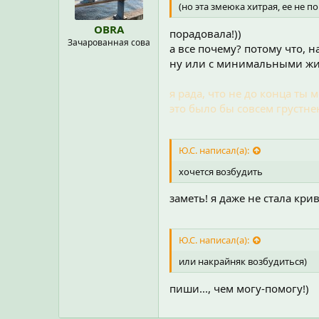
(но эта змеюка хитрая, ее не 
OBRA
порадовала!))
Зачарованная сова
а все почему? потому что,
ну или с минимальными жиз
я рада, что не до конца ты
это было бы совсем грустне
Ю.С. написал(а):
хочется возбудить
заметь! я даже не стала крив
Ю.С. написал(а):
или накрайняк возбудиться)
пиши..., чем могу-помогу!)