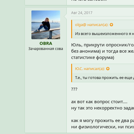
Авг 24, 2017
olga@ написал(а):
Из всего вышеизложенного я не
OBRA
Юль, прикрути опросник/го
Зачарованная сова
без анонима) и тогда все ж
статистике форума)
Ю.С. написал(а):
Т.е., ты готова прожить ее еще 
???
ах вот как вопрос стоит....
ну так это некорректно зад
как я могу прожить ее два ра
ни физиологически, ни псих