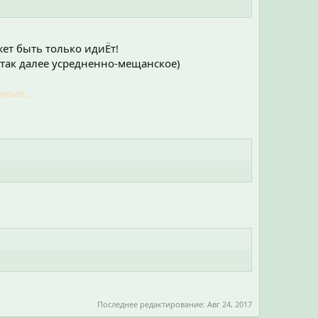
ет быть только идиЁт!
так далее усредненно-мещанское)
знью...
Последнее редактирование:
Авг 24, 2017