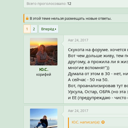
Всего проголосовало
12
В этой теме нельзя размещать новые ответы.
1
2
Вперёд
Авг 24, 2017
Скукота на форуме. хочется
Вот чем дольше живу, тем п
другому, а прожила ли я жиз
многие вспомнят"))
Ю.С.
Думала от этом в 30 - нет,
корифей
А сейчас - 50 на 50.
Вот, проанализировав тут в
Урсула, Остар, ОБРА (но эт
и ЕЕ (предупреждаю - чисто
Авг 24, 2017
Ю.С. написал(а):