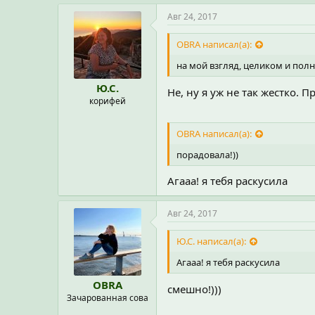
Авг 24, 2017
OBRA написал(а):
на мой взгляд, целиком и по
Ю.С.
Не, ну я уж не так жестко. П
корифей
OBRA написал(а):
порадовала!))
Агааа! я тебя раскусила
Авг 24, 2017
Ю.С. написал(а):
Агааа! я тебя раскусила
OBRA
смешно!)))
Зачарованная сова