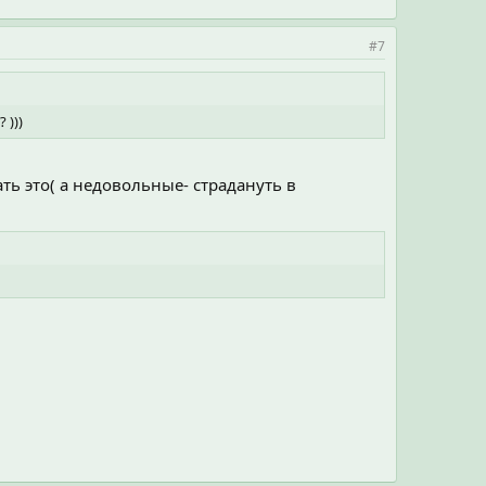
#7
 )))
ть это( а недовольные- страдануть в