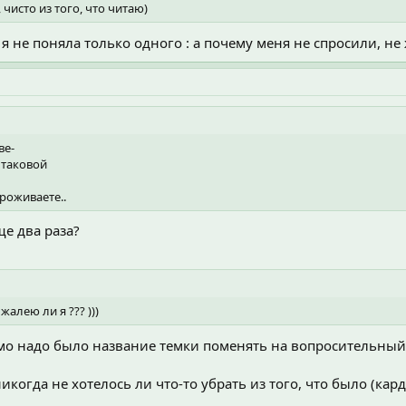
чисто из того, что читаю)
не поняла только одного : а почему меня не спросили, не ж
ве-
 таковой
проживаете..
ще два раза?
жалею ли я ??? )))
имо надо было название темки поменять на вопросительный 
 никогда не хотелось ли что-то убрать из того, что было (ка