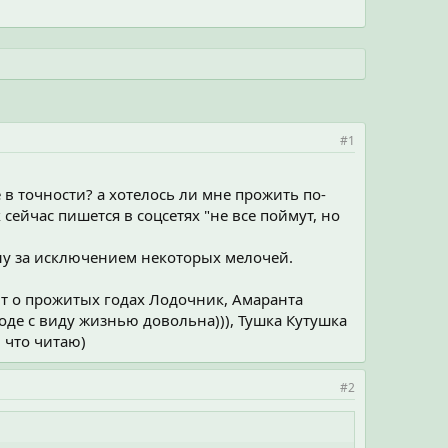
#1
 в точности? а хотелось ли мне прожить по-
 сейчас пишется в соцсетях "не все поймут, но
, ну за исключением некоторых мелочей.
еют о прожитых годах Лодочник, Амаранта
роде с виду жизнью довольна))), Тушка Кутушка
 что читаю)
#2