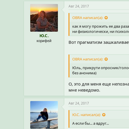
Авг 24, 2017
OBRA написал(а):
как я могу прожить ее два раза
ни физиологически, ни психоло
Ю.С.
корифей
Вот прагматизм зашкаливает! 
OBRA написал(а):
Юль, прикрути опросник/голо
без анонима)
О, это для меня еще непозн
мне неведомо.
Авг 24, 2017
Ю.С. написал(а):
А если бы... а вдруг...