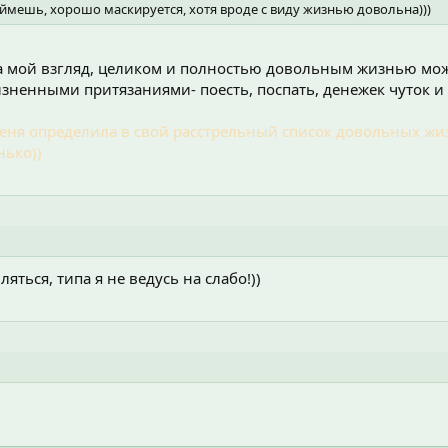
поймешь, хорошо маскируется, хотя вроде с виду жизнью довольна)))
 на мой взгляд, целиком и полностью довольным жизнью мож
ненными притязаниями- поесть, поспать, денежек чуток и 
 меня определила в свой расстрельный список довольных жи
нько))
ляться, типа я не ведусь на слабо!))