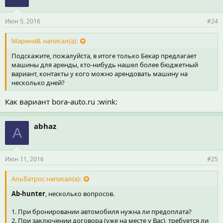
т
и
и
Июн 5, 2016
#24
:
МаринаВ. написал(а):
Подскажите, пожалуйста, в итоге только Бекар предлагает
машины для аренды, кто-нибудь нашел более бюджетный
вариант, контакты у кого можно арендовать машину на
несколько дней?
Как вариант bora-auto.ru :wink:
abhaz
A
Июн 11, 2016
#25
Альбатрос написал(а):
Ab-hunter
, несколько вопросов.
1. При бронировании автомобиля нужна ли предоплата?
2. При заключении договора (уже на месте у Вас), требуется ли