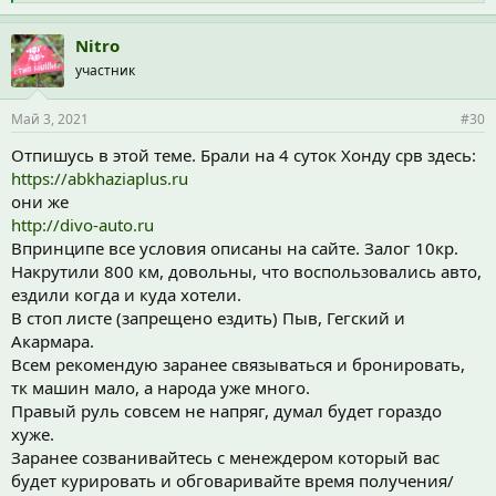
и
м
п
Nitro
а
участник
т
и
и
Май 3, 2021
#30
:
Отпишусь в этой теме. Брали на 4 суток Хонду срв здесь:
https://abkhaziaplus.ru
они же
http://divo-auto.ru
Впринципе все условия описаны на сайте. Залог 10кр.
Накрутили 800 км, довольны, что воспользовались авто,
ездили когда и куда хотели.
В стоп листе (запрещено ездить) Пыв, Гегский и
Акармара.
Всем рекомендую заранее связываться и бронировать,
тк машин мало, а народа уже много.
Правый руль совсем не напряг, думал будет гораздо
хуже.
Заранее созванивайтесь с менеждером который вас
будет курировать и обговаривайте время получения/