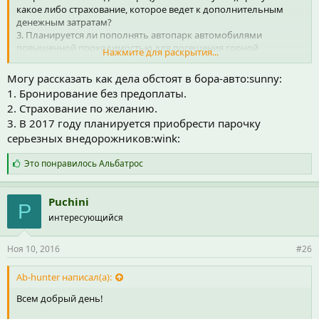
какое либо страхование, которое ведет к дополнительным
денежным затратам?
3. Планируется ли пополнять автопарк автомобилями
повышенной проходимостью для посещения горной
Нажмите для раскрытия...
местности?
Могу рассказать как дела обстоят в бора-авто:sunny:
1. Бронирование без предоплаты.
2. Страхование по желанию.
3. В 2017 году планируется приобрести парочку
серьезных внедорожников:wink:
С
Это понравилось
Альбатрос
и
м
п
Puchini
P
а
интересующийся
т
и
и
Ноя 10, 2016
#26
:
Ab-hunter написал(а):
Всем добрый день!