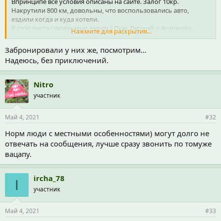
Впринципе все условия описаны на сайте. Залог 10кр.
Накрутили 800 км, довольны, что воспользовались авто,
ездили когда и куда хотели.
В стоп листе (запрещено ездить) Пыв, Гегский и Акармара.
Нажмите для раскрытия...
Всем рекомендую заранее связываться и бронировать, тк
машин мало, а народа уже много.
Забронировали у них же, посмотрим...
Правый руль совсем не напряг, думал будет гораздо хуже.
Надеюсь, без приключений.
Заранее созванивайтесь с менеждером который вас будет
курировать и обговаривайте время получения/сдачи.
При сдаче машины никакого разводняка нет, посмотрели,
Nitro
вернули депозит, все норм.
участник
В нашей красавице нет музыки и не работал прикуриватель,
блютуз колонка и повербанк вам в помощь.
ПС. Не гоняйте перед постами ГАИ и останавливайтесь при
Май 4, 2021
#32
выставленном знаке стоп контроль)
Норм люди с местными особенностями) могут долго не
отвечать на сообщения, лучше сразу звонить по томуже
вацапу.
ircha_78
I
участник
Май 4, 2021
#33