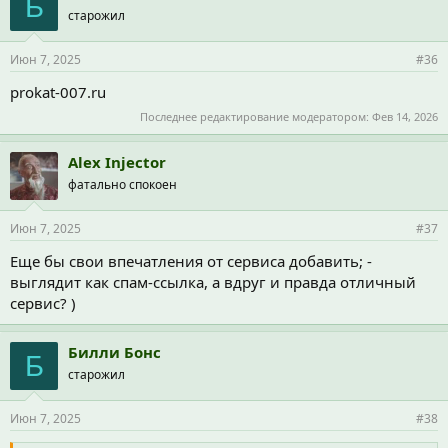
Б
старожил
Июн 7, 2025
#36
prokat-007.ru
Последнее редактирование модератором:
Фев 14, 2026
Alex Injector
фатально спокоен
Июн 7, 2025
#37
Еще бы свои впечатления от сервиса добавить; -
выглядит как спам-ссылка, а вдруг и правда отличный
сервис? )
Билли Бонс
Б
старожил
Июн 7, 2025
#38