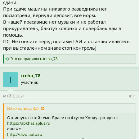
сдачи.
При сдаче машины никакого разводняка нет,
посмотрели, вернули депозит, все норм.
В нашей красавице нет музыки и не работал
прикуриватель, блютуз колонка и повербанк вам в
помощь.
ПС. Не гоняйте перед постами ГАИ и останавливайтесь
при выставленном знаке стоп контроль)
С
Это понравилось
ircha_78
и
м
п
ircha_78
I
а
участник
т
и
и
Май 3, 2021
#31
:
Nitro написал(а):
Отпишусь в этой теме. Брали на 4 суток Хонду срв здесь:
https://abkhaziaplus.ru
они же
http://divo-auto.ru