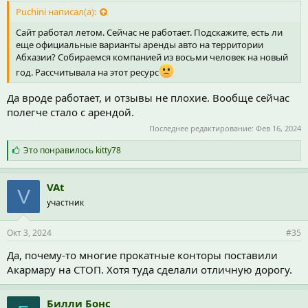
Puchini написал(а):
Сайт работал летом. Сейчас не работает. Подскажите, есть ли
еще официальные варианты аренды авто на территории
Абхазии? Собираемся компанией из восьми человек на новый
год. Рассчитывала на этот ресурс
Да вроде работает, и отзывы не плохие. Вообще сейчас
полегче стало с арендой.
Последнее редактирование:
Фев 16, 2024
С
Это понравилось
kitty78
и
м
п
VAt
V
а
участник
т
и
и
Окт 3, 2024
#35
:
Да, почему-то многие прокатные конторы поставили
Акармару на СТОП. Хотя туда сделали отличную дорогу.
Билли Бонс