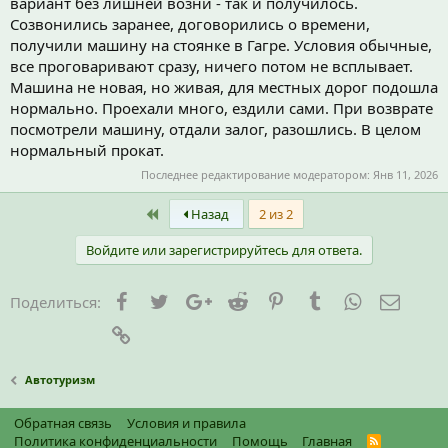
вариант без лишней возни - так и получилось.
Созвонились заранее, договорились о времени,
получили машину на стоянке в Гагре. Условия обычные,
все проговаривают сразу, ничего потом не всплывает.
Машина не новая, но живая, для местных дорог подошла
нормально. Проехали много, ездили сами. При возврате
посмотрели машину, отдали залог, разошлись. В целом
нормальный прокат.
Последнее редактирование модератором:
Янв 11, 2026
First
Назад
2 из 2
Войдите или зарегистрируйтесь для ответа.
Facebook
Twitter
Google+
Reddit
Pinterest
Tumblr
WhatsApp
Элект
Поделиться:
Ссылка
Автотуризм
Обратная связь
Условия и правила
Политика конфиденциальности
Помощь
Главная
R