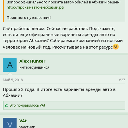
Вопрос официального проката автомобилей в Абхазии решен!
http://прокат-авто-в-абхазии.рф
Приятного путешествия!
Сайт работал летом. Сейчас не работает. Подскажите,
есть ли еще официальные варианты аренды авто на
территории Абхазии? Собираемся компанией из восьми
человек на новый год. Рассчитывала на этот ресурс
Alex Hunter
A
интересующийся
Май 5, 2018
#27
Прошло 2 года. В итоге есть варианты аренды авто в
Абхазии?
С
Это понравилось
VAt
и
м
п
VAt
V
а
участник
т