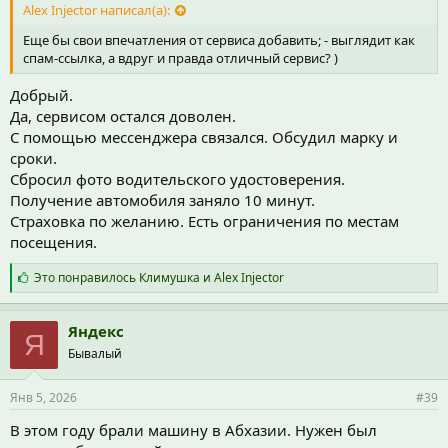
Alex Injector написал(а):
Еще бы свои впечатления от сервиса добавить; - выглядит как
спам-ссылка, а вдруг и правда отличный сервис? )
Добрый.
Да, сервисом остался доволен.
С помощью мессенджера связался. Обсудил марку и
сроки.
Сбросил фото водительского удостоверения.
Получение автомобиля заняло 10 минут.
Страховка по желанию. Есть ограничения по местам
посещения.
С
Это понравилось
Климушка
и
Alex Injector
и
м
п
Яндекс
Я
а
Бывалый
т
и
и
Янв 5, 2026
#39
:
В этом году брали машину в Абхазии. Нужен был