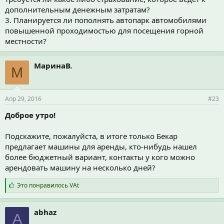
дополнительным денежным затратам?
3. Планируется ли пополнять автопарк автомобилями
повышенной проходимостью для посещения горной
местности?
МаринаВ.
М
Апр 29, 2016
#23
Доброе утро!
Подскажите, пожалуйста, в итоге только Бекар
предлагает машины для аренды, кто-нибудь нашел
более бюджетный вариант, контакты у кого можно
арендовать машину на несколько дней?
С
Это понравилось
VAt
и
м
п
abhaz
A
а