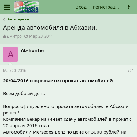
Вход
Регистрация
Автотуризм
Аренда автомобиля в Абхазии.
А
Д
Дмитро
Мар 23, 2011
в
а
т
т
Ab-hunter
о
A
а
р
н
т
а
е
ч
Мар 20, 2016
#21
м
а
ы
л
20/04/2016 открывается прокат автомобилей
а
Всем добрый день!
Вопрос официального проката автомобилей в Абхазии
решен!
Компания Бекар начинает сдачу автомобилей в прокат с
20 апреля 2016 года.
Автомобили Mersedes-Benz по цене от 3000 рублей на 1