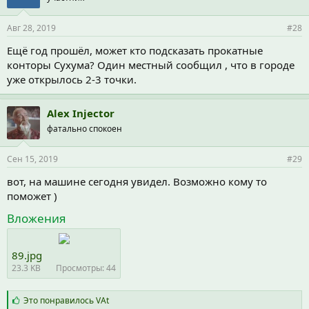
и
и
Авг 28, 2019
#28
:
Ещё год прошёл, может кто подсказать прокатные
конторы Сухума? Один местный сообщил , что в городе
уже открылось 2-3 точки.
Alex Injector
фатально спокоен
Сен 15, 2019
#29
вот, на машине сегодня увидел. Возможно кому то
поможет )
Вложения
89.jpg
23.3 KB
Просмотры: 44
С
Это понравилось
VAt