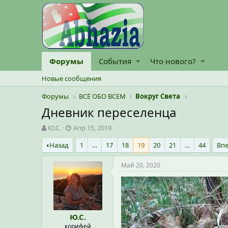
Форумы
События
Что нового?
Новые сообщения
Форумы
ВСЁ ОБО ВСЕМ
Вокруг Света
Дневник переселенца
А
Д
Ю.С.
Апр 15, 2019
в
а
Назад
1
…
17
18
19
20
21
…
44
Вп
т
т
о
а
р
н
Май 20, 2020
т
а
е
ч
м
а
ы
л
а
Ю.С.
корифей