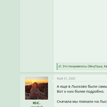
С
Это понравилось
ОйнуТаша
,
Ka
и
м
п
Май 31, 2020
а
т
А еще в Лысково были самы
и
Вот о них более подробно.
и
:
Сначала мы поехали на Лыс
Ю.С.