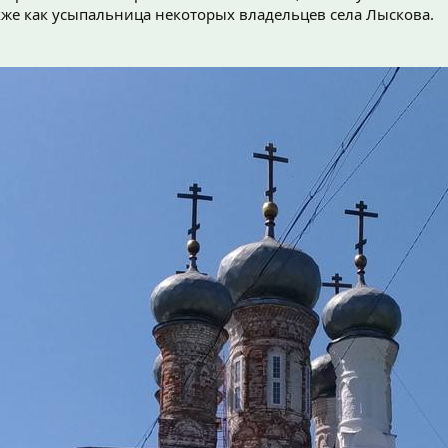
кже как усыпальница некоторых владельцев села Лыскова.