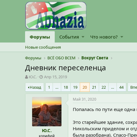
Форумы
События
Что нового?
Новые сообщения
Форумы
ВСЁ ОБО ВСЕМ
Вокруг Света
Дневник переселенца
А
Д
Ю.С.
Апр 15, 2019
в
а
Назад
1
…
18
19
20
21
22
…
44
Вп
т
т
о
а
р
н
Май 31, 2020
т
а
Попалась по пути еще одна
е
ч
м
а
ы
л
Это старейшее здание, сохр
а
Никольским приделом и отд
Ю.С.
была разобрана). Спасо-Пр
корифей