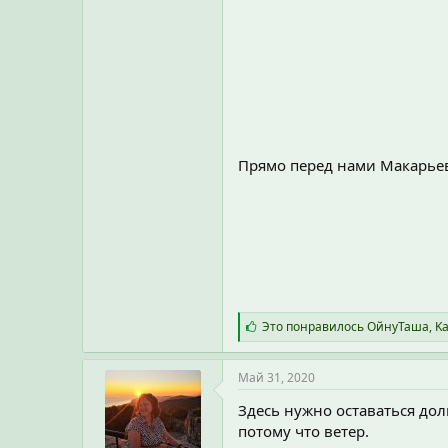
Прямо перед нами Макарьевс
С
Это понравилось
ОйнуТаша
,
Ka
и
м
п
Май 31, 2020
а
т
Здесь нужно оставаться долг
и
потому что ветер.
и