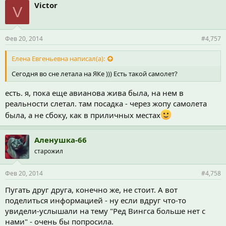
Victor
V
Фев 20, 2014
#4,757
Елена Евгеньевна написал(а):
Сегодня во сне летала на ЯКе ))) Есть такой самолет?
есть. я, пока еще авианова жива была, на нем в
реальности слетал. там посадка - через жопу самолета
была, а не сбоку, как в приличных местах
Аленушка-66
старожил
Фев 20, 2014
#4,758
Пугать друг друга, конечно же, не стоит. А вот
поделиться информацией - ну если вдруг что-то
увидели-услышали на тему "Ред Вингса больше нет с
нами" - очень бы попросила.