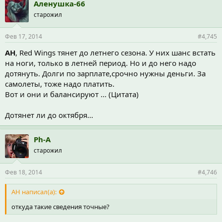
Аленушка-66
старожил
Фев 17, 2014
#4,745
АН
, Red Wings тянет до летнего сезона. У них шанс встать
на ноги, только в летней период. Но и до него надо
дотянуть. Долги по зарплате,срочно нужны деньги. За
самолеты, тоже надо платить.
Вот и они и балансируют ... (Цитата)
Дотянет ли до октября...
Ph-A
старожил
Фев 18, 2014
#4,746
АН написал(а):
откуда такие сведения точные?