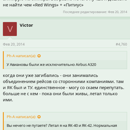
не найти чем «Red Wings» + «Питиус»
Последнее редактирование:
Фев 20, 2014
Victor
V
Фев 20, 2014
#4,760
Ph-A написал(а):
У Авиановы были же исключительно Airbus A320
когда они уже загибались - они занимались
объединением рейсов со сторонними компаниями. там
и ЯК был и ТУ. единственное - могу со скаем перепутать.
больше не с кем - пока они были живы, летал только
ими.
Ph-A написал(а):
Вы нечего не путаете? Летал я на ЯК-40 и ЯК-42. Нормальная