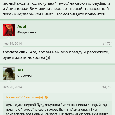
июня.Каждый год покупаю "гемор"на свою голову.Были
и Авианова,и Вим-авия,теперь вот новый,неизвестный
пока (мне)зверь-Ред Вингс. Посмотрим,что получится.
Adel
Форумчанка
Фев 19, 2014
#4,754
traviata2007
, Ага, вот вы нам всю правду и расскажете,
будем ждать новостей )))
АН
старожил
Фев 20, 2014
#4,755
traviata2007 написал(а):
Думаю,что первой буду я!Купила билет на 1 июня.Каждый год
покупаю "гемор"на свою голову.Были и Авианова,и Вим-
авия,теперь вот новый,неизвестный пока (мне)зверь-Ред Вингс.