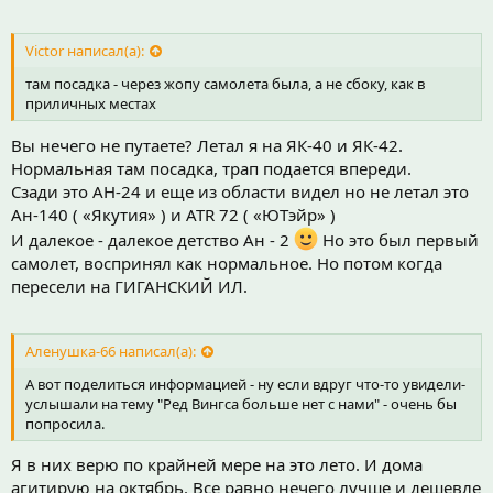
Victor написал(а):
там посадка - через жопу самолета была, а не сбоку, как в
приличных местах
Вы нечего не путаете? Летал я на ЯК-40 и ЯК-42.
Нормальная там посадка, трап подается впереди.
Сзади это АН-24 и еще из области видел но не летал это
Ан-140 ( «Якутия» ) и ATR 72 ( «ЮТэйр» )
И далекое - далекое детство Ан - 2
Но это был первый
самолет, воспринял как нормальное. Но потом когда
пересели на ГИГАНСКИЙ ИЛ.
Аленушка-66 написал(а):
А вот поделиться информацией - ну если вдруг что-то увидели-
услышали на тему "Ред Вингса больше нет с нами" - очень бы
попросила.
Я в них верю по крайней мере на это лето. И дома
агитирую на октябрь. Все равно нечего лучше и дешевле