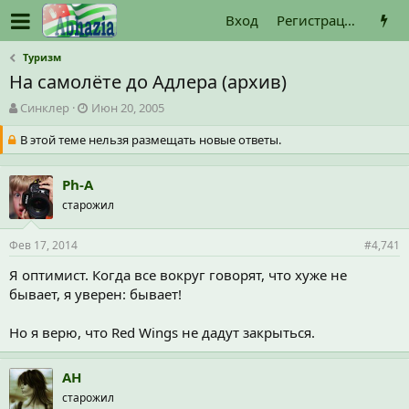
Вход
Регистрация
Туризм
На самолёте до Адлера (архив)
А
Д
Синклер
Июн 20, 2005
в
а
В этой теме нельзя размещать новые ответы.
т
т
о
а
р
н
Ph-A
т
а
е
старожил
ч
м
а
ы
л
Фев 17, 2014
#4,741
а
Я оптимист. Когда все вокруг говорят, что хуже не
бывает, я уверен: бывает!
Но я верю, что Red Wings не дадут закрыться.
АН
старожил