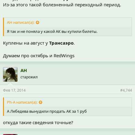
Из-за этого такой болезненный переходный период.
АН написал(а):
Я так и не поняла у какой АК вы купили билеты.
Куплены на август у
Трансаэро
.
Думаем про октябрь и RedWings
АН
старожил
Фев 17, 2014
#4,744
Ph-A написал(а):
А Лебедева вынудили продать АК за 1 руб
откуда такие сведения точные?