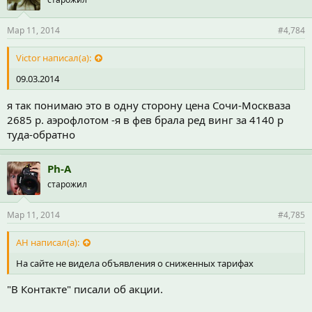
Мар 11, 2014
#4,784
Victor написал(а):
09.03.2014
я так понимаю это в одну сторону цена Сочи-Москваза
2685 р. аэрофлотом -я в фев брала ред винг за 4140 р
туда-обратно
Ph-A
старожил
Мар 11, 2014
#4,785
АН написал(а):
На сайте не видела объявления о сниженных тарифах
"В Контакте" писали об акции.