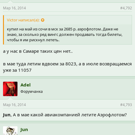
Мар 16, 2014
#4,792
Victor написал(а):
купил на май из сочи в мск за 2685 р. аэрофлотом. Даже не
знаю, за сколько ред вингс должен продавать тогда билеты,
чтобы я им рискнул лететь.
а у нас в Самаре таких цен нет..
в мае туда летим вдвоем за 8023, а в июле возвращаемся
уже за 11057
Adel
Форумчанка
Мар 16, 2014
#4,793
Jun
, А в мае какой авиакомпанией летите Аэрофлотом?
Jun