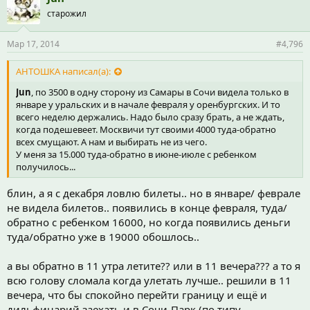
старожил
Мар 17, 2014
#4,796
АНТОШКА написал(а):
Jun
, по 3500 в одну сторону из Самары в Сочи видела только в
январе у уральских и в начале февраля у оренбургских. И то
всего неделю держались. Надо было сразу брать, а не ждать,
когда подешевеет. Москвичи тут своими 4000 туда-обратно
всех смущают. А нам и выбирать не из чего.
У меня за 15.000 туда-обратно в июне-июле с ребенком
получилось...
блин, а я с декабря ловлю билеты.. но в январе/ феврале
не видела билетов.. появились в конце февраля, туда/
обратно с ребенком 16000, но когда появились деньги
туда/обратно уже в 19000 обошлось..
а вы обратно в 11 утра летите?? или в 11 вечера??? а то я
всю голову сломала когда улетать лучше.. решили в 11
вечера, что бы спокойно перейти границу и ещё и
дильфинарий заехать и в Сочи-Парк (по типу