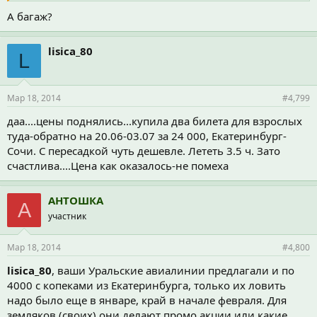
А багаж?
lisica_80
L
Мар 18, 2014
#4,799
даа....цены поднялись...купила два билета для взрослых
туда-обратно на 20.06-03.07 за 24 000, Екатеринбург-
Сочи. С пересадкой чуть дешевле. Лететь 3.5 ч. Зато
счастлива....Цена как оказалось-не помеха
АНТОШКА
А
участник
Мар 18, 2014
#4,800
lisica_80
, ваши Уральские авиалинии предлагали и по
4000 с копеками из Екатеринбурга, только их ловить
надо было еще в январе, край в начале февраля. Для
земляков (своих) они делают промо акции или какие