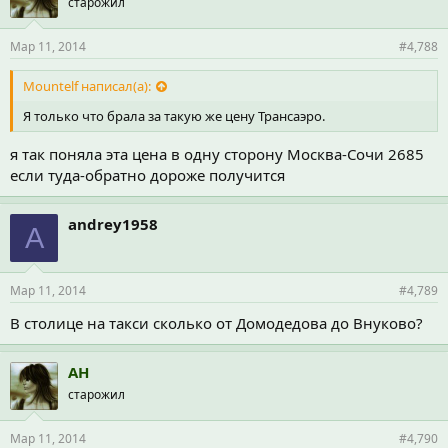
старожил
Мар 11, 2014
#4,788
Mountelf написал(а):
Я только что брала за такую же цену Трансаэро.
я так поняла эта цена в одну сторону Москва-Сочи 2685
если туда-обратно дороже получится
andrey1958
A
Мар 11, 2014
#4,789
В столице на такси сколько от Домодедова до Внуково?
АН
старожил
Мар 11, 2014
#4,790