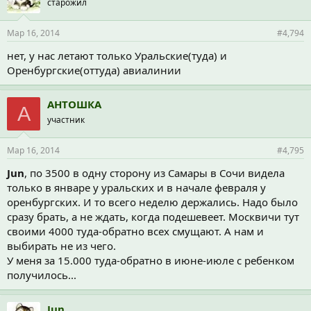
старожил
Мар 16, 2014
#4,794
нет, у нас летают только Уральские(туда) и
Оренбургские(оттуда) авиалинии
АНТОШКА
А
участник
Мар 16, 2014
#4,795
Jun
, по 3500 в одну сторону из Самары в Сочи видела
только в январе у уральских и в начале февраля у
оренбургских. И то всего неделю держались. Надо было
сразу брать, а не ждать, когда подешевеет. Москвичи тут
своими 4000 туда-обратно всех смущают. А нам и
выбирать не из чего.
У меня за 15.000 туда-обратно в июне-июле с ребенком
получилось...
Jun