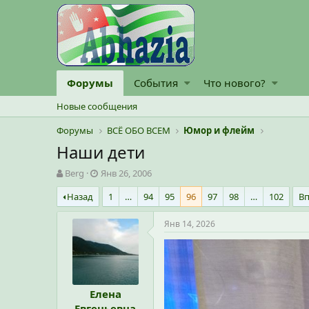
Форумы
События
Что нового?
Новые сообщения
Форумы
ВСЁ ОБО ВСЕМ
Юмор и флейм
Наши дети
А
Д
Berg
Янв 26, 2006
в
а
Назад
1
…
94
95
96
97
98
…
102
В
т
т
о
а
р
н
Янв 14, 2026
т
а
е
ч
м
а
ы
л
а
Елена
Евгеньевна