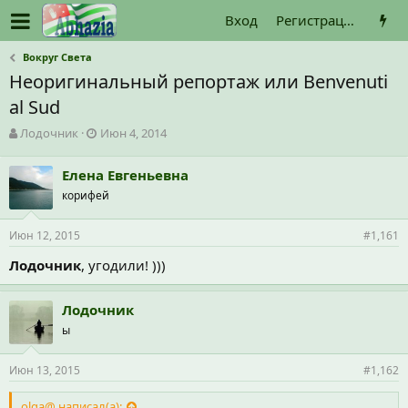
Вход
Регистрация
Вокруг Света
Неоригинальный репортаж или Benvenuti
al Sud
А
Д
Лодочник
Июн 4, 2014
в
а
т
т
Елена Евгеньевна
о
а
корифей
р
н
т
а
е
ч
Июн 12, 2015
#1,161
м
а
ы
л
Лодочник
, угодили! )))
а
Лодочник
ы
Июн 13, 2015
#1,162
olga@ написал(а):