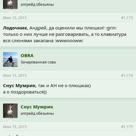
апгрейд обезьяны
Июн 15, 2015
#1,173
Лодочник
, Андрей, да оценили мы плюшки! :grin:
только о них лучше не разговаривать, а то клавиатура
вся слюнями закапана :wwwoooww:
OBRA
Зачарованная сова
Июн 15, 2015
#1,174
Снус Мумрик
, так и АН не о плюшках)
а о поздороваться))
Снус Мумрик
апгрейд обезьяны
Июн 15, 2015
#1,175