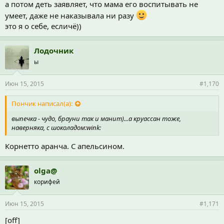
а потом деть заявляет, что мама его воспитывать не
умеет, даже не наказывала ни разу
это я о себе, есличё))
Лодочник
ы
Июн 15, 2015
#1,170
Пончик написал(а):
выпечка - чудо, брауни так и манит)...а круассан тоже,
наверняка, с шоколадом:wink:
Корнетто аранча. С апельсином.
olga@
корифей
Июн 15, 2015
#1,171
[off]