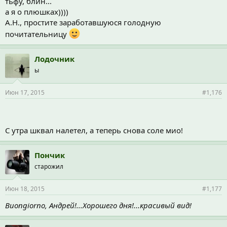
тьфу, блин...
а я о плюшках))))
А.Н., простите заработавшуюся голодную
почитательницу
Лодочник
ы
Июн 17, 2015
#1,176
С утра шквал налетел, а теперь снова соле мио!
Пончик
старожил
Июн 18, 2015
#1,177
Buongiorno, Андрей!...Хорошего дня!...красивый вид!