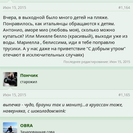
Июн 15, 2015
#1,164
Вчера, в выходной было много детей на пляже.
Понравилось, как итальянцы обращаются к детям.
Антонио, аморе мио (любовь моя), сколько можно
купаться? Или Микеле белло (красивый), выходи уже из
воды. Мариелла , белиссима, иди я тебе поправлю
трусики. А у нас даже на приветствие "С добрым утром"
отечают в исключительных случаях)
Последнее редактирование:
Июн 15, 2015
Пончик
старожил
Июн 15, 2015
#1,165
выпечка - чудо, брауни так и манит)...а круассан тоже,
наверняка, с шоколадом:wink:
OBRA
Зачарованная сова