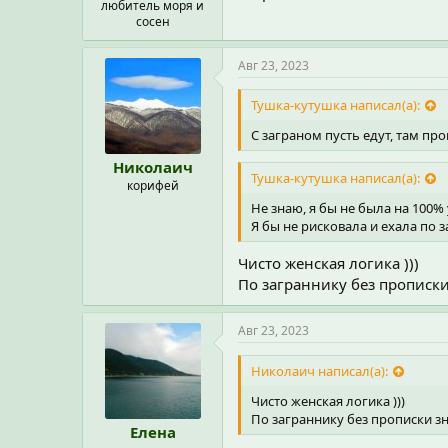
любитель моря и
сосен
Авг 23, 2023
Тушка-кутушка написал(а):
С заграном пусть едут, там про
Николаич
Тушка-кутушка написал(а):
корифей
Не знаю, я бы не была на 100%
Я бы не рисковала и ехала по 
Чисто женская логика )))
По заграннику без прописки
Авг 23, 2023
Николаич написал(а):
Чисто женская логика )))
По заграннику без прописки зн
Елена