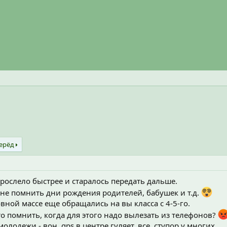
ерёд
рослело быстрее и старалось передать дальше.
 не помнить дни рождения родителей, бабушек и т.д.
овной массе еще обращались на вы класса с 4-5-го.
то помнить, когда для этого надо вылезать из телефонов?
молодежи - вон, gps в центре гуляет, все, ступор у многих.