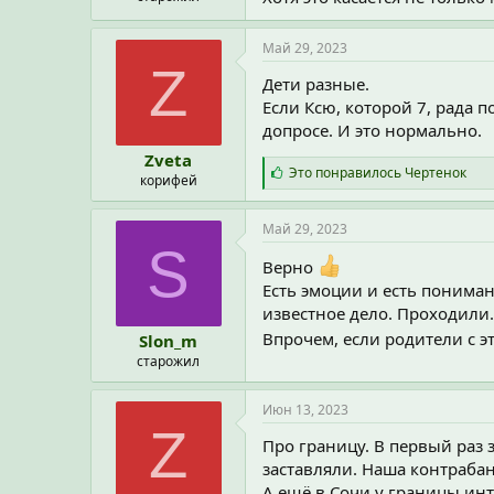
Май 29, 2023
Z
Дети разные.
Если Ксю, которой 7, рада п
допросе. И это нормально.
Zveta
С
Это понравилось
Чертенок
корифей
и
м
п
Май 29, 2023
а
S
т
Верно
и
Есть эмоции и есть понимани
и
известное дело. Проходили.
:
Впрочем, если родители с э
Slon_m
старожил
Июн 13, 2023
Z
Про границу. В первый раз 
заставляли. Наша контрабан
А ещё в Сочи у границы инте