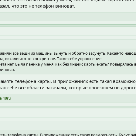
ал, что это не телефон виноват.
тавили все вещи из машины вынуть и обратно засунуть. Какая-то наводк
а, искали что-то конкретное. Такое себе упражнение.
ета нет. Была паника у меня, как без Яндекс карты ехать? Ковырялась
виноват.
 память телефона карты. В приложениях есть такая возможнос
ак себе все области закачали, которые проезжаем по дороге
a 48ru
мять телефона карты. В приложениях есть такая возможность. Будут ра