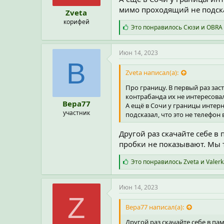
мимо проходящий не подсказ
Zveta
корифей
С
Это понравилось
Сюзи
и
OBRA
и
м
п
Июн 14, 2023
а
В
т
Zveta написал(а):
и
и
Про границу. В первый раз зас
:
контрабанда их не интересовал
Вера77
А ещё в Сочи у границы интерн
участник
подсказал, что это не телефон 
Другой раз скачайте себе в
пробки не показывают. Мы т
С
Это понравилось
Zveta
и
Valerk
и
м
п
Июн 14, 2023
а
Z
т
Вера77 написал(а):
и
и
Другой раз скачайте себе в па