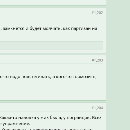
#1,202
4, замкнется и будет молчать, как партизан на
#1,203
о-то надо подстегивать, а кого-то тормозить,
#1,204
акая-то наводка у них была, у погранцов. Всех
бе упражнение.
? Ковырялась в телефоне долго, пока кто-то