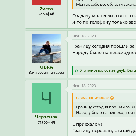
:
Мы так себе все области закач
Zveta
корифей
Озадачу молодежь свою, сп
Я-то по телефону только зво
Июн 18, 2023
Границу сегодня прошли за 3
Народу было на пешеходной
OBRA
С
Это понравилось
sergeyk
,
Клим
Зачарованная сова
и
м
п
Июн 18, 2023
а
Ч
т
OBRA написал(а):
и
и
Границу сегодня прошли за 30 м
:
Народу было на пешеходной н
Чертенок
старожил
С приехалом!
Границу перешли, считай до