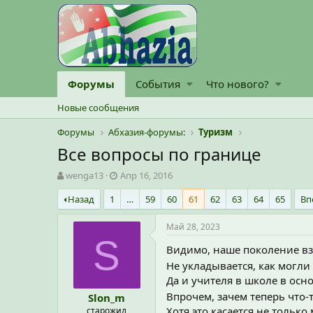
Форумы
События
Что нового?
Новые сообщения
Форумы
Абхазия-форумы:
Туризм
Все вопросы по границе
А
Д
wenga13
Апр 16, 2016
в
а
Назад
1
…
59
60
61
62
63
64
65
Вп
т
т
о
а
р
н
Май 28, 2023
т
а
S
Видимо, наше поколение вз
е
ч
м
а
Не укладывается, как могли
ы
л
Да и учителя в школе в осн
а
Впрочем, зачем теперь что-
Slon_m
Хотя это касается не только 
старожил