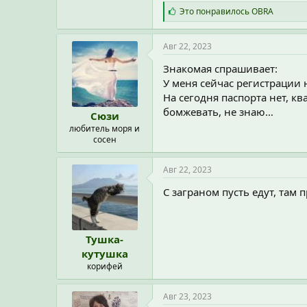
С
Это понравилось
OBRA
и
м
п
Авг 22, 2023
а
т
Знакомая спрашивает:
и
У меня сейчас регистрации 
и
На сегодня паспорта нет, к
:
бомжевать, не знаю…
Сюзи
любитель моря и
сосен
Авг 22, 2023
С заграном пусть едут, там 
Тушка-
кутушка
корифей
Авг 23, 2023