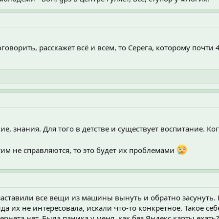
оговорить, расскажет всё и всем, то Серега, которому почти 
е, знания. Для того в детстве и существует воспитание. Ког
тим не справляются, то это будет их проблемами
заставили все вещи из машины вынуть и обратно засунуть. К
да их не интересовала, искали что-то конкретное. Такое се
рнета нет. Была паника у меня, как без Яндекс карты ехать