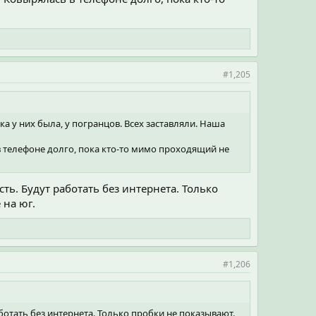
#1,205
а у них была, у погранцов. Всех заставляли. Наша
 в телефоне долго, пока кто-то мимо проходящий не
ть. Будут работать без интернета. Только
 на юг.
#1,206
ботать без интернета. Только пробки не показывают.