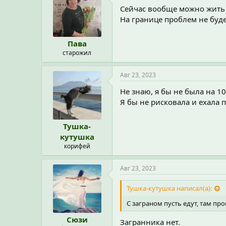
Сейчас вообще можно жить б
На границе проблем не буде
Пава
старожил
Авг 23, 2023
Не знаю, я бы не была на 1
Я бы не рисковала и ехала п
Тушка-
кутушка
корифей
Авг 23, 2023
Тушка-кутушка написал(а):
С заграном пусть едут, там про
Сюзи
Загранника нет.