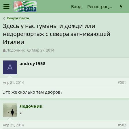
Вход
Регистрация
Вокруг Света
Здесь у нас туманы и дожди или
недорепортаж с севера загнивающей
Италии
А
Д
Лодочник
Мар 27, 2014
в
а
т
т
andrey1958
о
A
а
р
н
т
а
е
ч
Апр 21, 2014
#501
м
а
ы
л
Это же сколько там дворов?
а
Лодочник
ы
Апр 21, 2014
#502