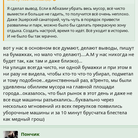
Я сделал вывод. Если в Абхазии убрать весь мусор, всё чисто
вымести и больше не гадить, то получится всё очень неплохо.
Даже Эшерский санаторий, чуть-чуть в порядок привести
развалины и парк, можно было бы сделать прекрасную зону
отдыха. Создать настрой, время то идёт. Всё уходит в историю.
И не было бы так мрачно.
вот у нас в основном все думают, делают выводы, пишут
на бумажках, но мало что делают)....А.М у нас никогда не
будет так, как там и даже близко)...
На улицах всегда чисто, ни одной бумажки и при этом я
ни разу не видела, чтобы кто-то что-то убирал, подметал
и тому подобное...единственный раз, вТренто, мы были
удивлены обилием мусора на главной площади
города...оказалось, что был рынок в этот день и даже не
все еще машины разъехались...буквально через
несколько мгновений из всех переулков появились
уборочные машины и за 10 минут брусчатка блестела
как медный грош)
Пончик