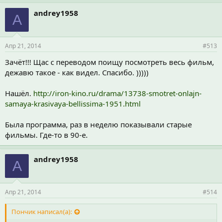
andrey1958
A
Апр 21, 2014
#513
Зачёт!!! Щас с переводом поищу посмотреть весь фильм,
дежавю такое - как видел. Спасибо. )))))
Нашёл.
http://iron-kino.ru/drama/13738-smotret-onlajn-
samaya-krasivaya-bellissima-1951.html
Была программа, раз в неделю показывали старые
фильмы. Где-то в 90-е.
andrey1958
A
Апр 21, 2014
#514
Пончик написал(а):