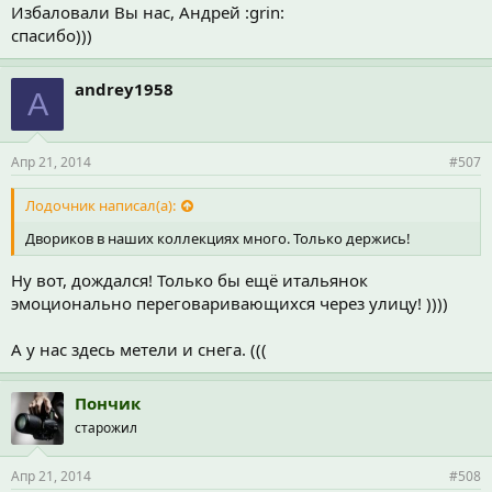
Избаловали Вы нас, Андрей :grin:
спасибо)))
andrey1958
A
Апр 21, 2014
#507
Лодочник написал(а):
Двориков в наших коллекциях много. Только держись!
Ну вот, дождался! Только бы ещё итальянок
эмоционально переговаривающихся через улицу! ))))
А у нас здесь метели и снега. (((
Пончик
старожил
Апр 21, 2014
#508