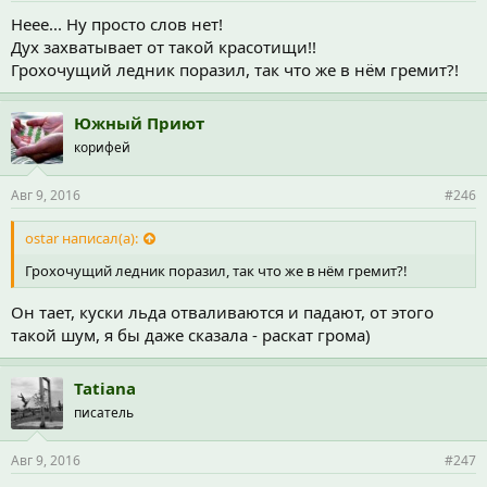
Неее... Ну просто слов нет!
Дух захватывает от такой красотищи!!
Грохочущий ледник поразил, так что же в нём гремит?!
Южный Приют
корифей
Авг 9, 2016
#246
ostar написал(а):
Грохочущий ледник поразил, так что же в нём гремит?!
Он тает, куски льда отваливаются и падают, от этого
такой шум, я бы даже сказала - раскат грома)
Tatiana
писатель
Авг 9, 2016
#247