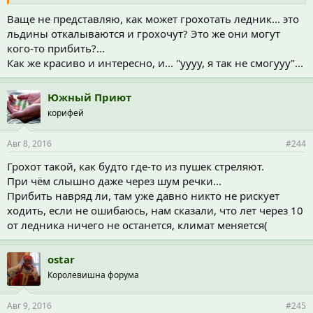
Ваще не представляю, как может грохотать ледник... это
льдины откалываются и грохочут? Это же они могут
кого-то прибить?...
Как же красиво и интересно, и... "уууу, я так не смогууу"...
Южный Приют
корифей
Авг 8, 2016
#244
Грохот такой, как будто где-то из пушек стреляют.
При чём слышно даже через шум речки...
Прибить навряд ли, там уже давно никто не рискует
ходить, если не ошибаюсь, нам сказали, что лет через 10
от ледника ничего не останется, климат меняется(
ostar
Королевишна форума
Авг 9, 2016
#245