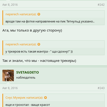
Авг 8, 2016
#242
neperech написал(а):
вроде там на фотке направление на пик Тетнульд указано..
Ага, мы только в другую сторону)
neperech написал(а):
у тркеров есть такая мантра - " ща сдохну!" ))
Так и знали, что мы - настоящие трекеры)
SVETAGDETO
наблюдатель
Авг 8, 2016
#243
Снус Мумрик написал(а):
еще и грохотал - ваще красот