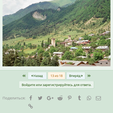
First
Last
Назад
13 из 18
Вперёд
Войдите или зарегистрируйтесь для ответа.
Facebook
Twitter
Google+
Reddit
Pinterest
Tumblr
WhatsApp
Элект
Поделиться:
Ссылка