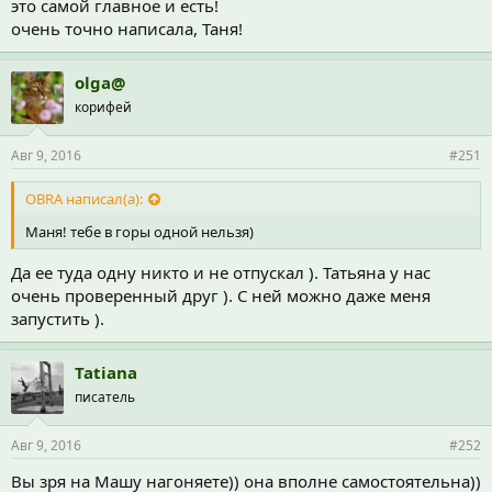
это самой главное и есть!
очень точно написала, Таня!
olga@
корифей
Авг 9, 2016
#251
OBRA написал(а):
Маня! тебе в горы одной нельзя)
Да ее туда одну никто и не отпускал ). Татьяна у нас
очень проверенный друг ). С ней можно даже меня
запустить ).
Tatiana
писатель
Авг 9, 2016
#252
Вы зря на Машу нагоняете)) она вполне самостоятельна))