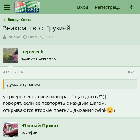
Вход
Регистрация
Вокруг Света
Знакомство с Грузией
А
Д
Tatiana
Июл 15, 2015
в
а
т
т
neperech
о
а
единомышленник
р
н
т
а
е
ч
Авг 8, 2016
#241
м
а
ы
л
думали сдохнем
а
у тркеров есть такая мантра - " ща сдохну!" ))
говорят, если ее повторять с каждым шагом,
открываются вторые, третьи.. дыхания :wink
)
Южный Приют
корифей