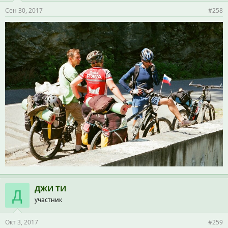
Сен 30, 2017
#258
ДЖИ ТИ
Д
участник
Окт 3, 2017
#259