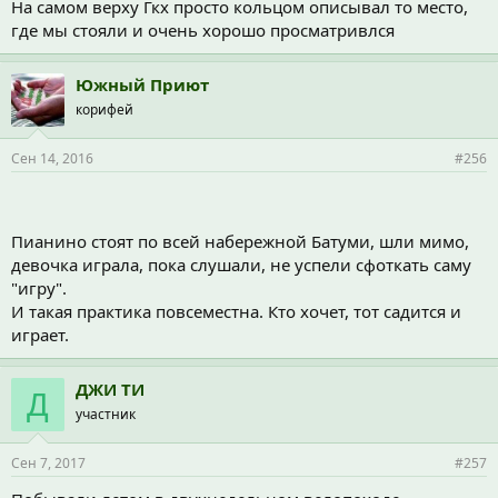
На самом верху Гкх просто кольцом описывал то место,
где мы стояли и очень хорошо просматривлся
Южный Приют
корифей
Сен 14, 2016
#256
Пианино стоят по всей набережной Батуми, шли мимо,
девочка играла, пока слушали, не успели сфоткать саму
"игру".
И такая практика повсеместна. Кто хочет, тот садится и
играет.
ДЖИ ТИ
Д
участник
Сен 7, 2017
#257