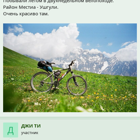
Побывали летом в двухнедельном велопоходе.
Район Местиа - Ушгули.
Очень красиво там.
ДЖИ ТИ
Д
участник