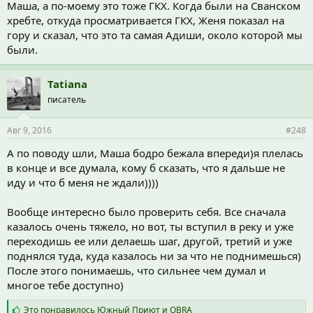
Маша, а по-моему это тоже ГКХ. Когда были на Сванском
хребте, откуда просматривается ГКХ, Женя показал на
гору и сказал, что это та самая Адиши, около которой мы
были.
Tatiana
писатель
Авг 9, 2016
#248
А по поводу шли, Маша бодро бежала впереди)я плелась
в конце и все думала, кому б сказать, что я дальше не
иду и что б меня не ждали))))
Вообще интересно было проверить себя. Все сначала
казалось очень тяжело, но вот, ты вступил в реку и уже
переходишь ее или делаешь шаг, другой, третий и уже
поднялся туда, куда казалось ни за что не поднимешься)
После этого понимаешь, что сильнее чем думал и
многое тебе доступно)
С
Это понравилось
Южный Приют
и
OBRA