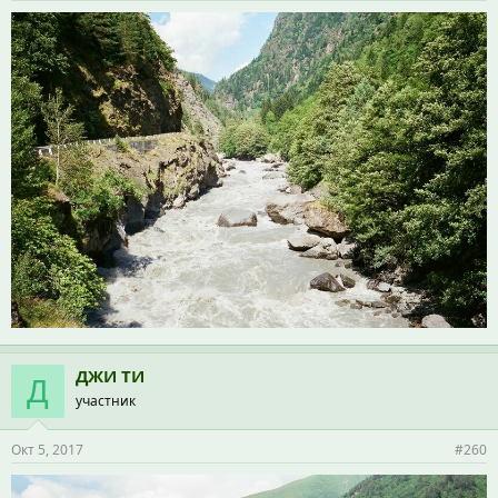
ДЖИ ТИ
Д
участник
Окт 5, 2017
#260