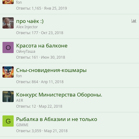
fon
Ответы
1,165
Янв 25, 2019
про чаёк :)
п
Alex Injector
Ответы
177
Окт 23, 2018
р
о
Красота на балконе
с
О
ОйнуТаша
Ответы
161
Июн 30, 2018
Сны-сновидения-кошмары
fon
Ответы
864
Апр 11, 2018
Конкурс Министерства Обороны.
AER
Ответы
12
Мар 22, 2018
Рыбалка в Абхазии и не только
G
GIMMI
Ответы
3,059
Мар 21, 2018