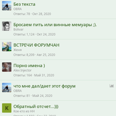
Без текста
OBRA
Ответы
78
Окт 28, 2020
Бросаем пить или винные мемуары ;).
Bolivar
Ответы
1,124
Окт 24, 2020
ВСТРЕЧИ ФОРУМЧАН
Женя
Ответы
8,209
Авг 25, 2020
Порно имена )
Alex Injector
Ответы
164
Май 31, 2020
что мне дал/дает этот форум
п
OBRA
Ответы
81
Май 24, 2020
р
о
Обратный отсчет...)))
с
К
Кое-кто из НН