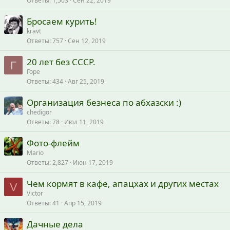
Ответы
1,503
Сен 22, 2019
Бросаем курить!
kravt
Ответы
757
Сен 12, 2019
20 лет без СССР.
Г
Горе
Ответы
434
Авг 25, 2019
Организация безнеса по абхазски :)
chedigor
Ответы
78
Июл 11, 2019
Фото-флейм
Mario
Ответы
2,827
Июн 17, 2019
Чем кормят в кафе, апацхах и других местах
V
Victor
Ответы
41
Апр 15, 2019
Дачные дела