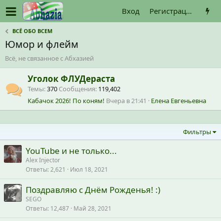
Вход
Регистрация
ВСЁ ОБО ВСЕМ
Юмор и флейм
Всё, не связанное с Абхазией
Уголок ФЛУДераста
Темы
370
Сообщения
119,402
Кабачок 2026! По коням!
Вчера в 21:41
Елена Евгеньевна
Фильтры
YouTube и не только...
Alex Injector
Ответы
2,621
Июл 18, 2021
Поздравляю с Днём Рожденья! :)
SEGO
Ответы
12,487
Май 28, 2021