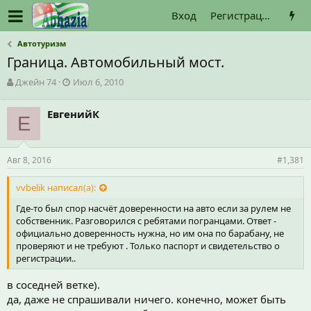
Вход
Регистрация
Автотуризм
Граница. Автомобильный мост.
А
Д
Джейн 74
Июл 6, 2010
в
а
т
т
ЕвгенийК
о
Е
а
р
н
т
а
е
ч
Авг 8, 2016
#1,381
м
а
ы
л
vvbelik написал(а):
а
Где-то был спор насчёт доверенности на авто если за рулем не
собственник. Разговорился с ребятами погранцами. Ответ -
официально доверенность нужна, но им она по барабану, не
проверяют и не требуют . Только паспорт и свидетельство о
регистрации..
в соседней ветке).
да, даже не спрашивали ничего. конечно, может быть