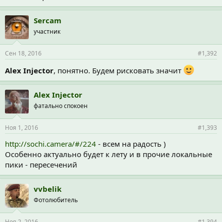
Sercam
участник
Сен 18, 2016
#1,392
Alex Injector
, понятно. Будем рисковать значит
Alex Injector
фатально спокоен
Ноя 1, 2016
#1,393
http://sochi.camera/#/224
- всем на радость )
Особенно актуально будет к лету и в прочие локальные
пики - пересечений
vvbelik
Фотолюбитель
Ноя 2, 2016
#1,394