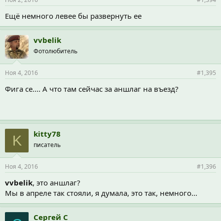
Ещё немного левее бы развернуть ее
vvbelik
Фотолюбитель
Ноя 4, 2016
#1,395
Фига се.... А что там сейчас за аншлаг на въезд?
kitty78
K
писатель
Ноя 4, 2016
#1,396
vvbelik
, это аншлаг?
Мы в апреле так стояли, я думала, это так, немного...
Cергей C