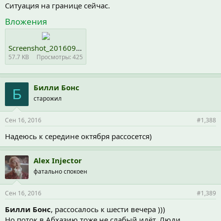
Ситуация на границе сейчас.
Вложения
Screenshot_20160916-144058.jpg
57.7 KB
Просмотры: 425
Билли Бонс
Б
старожил
Сен 16, 2016
#1,388
Надеюсь к середине октября рассосется)
Alex Injector
фатально спокоен
Сен 16, 2016
#1,389
Билли Бонс
, рассосалось к шести вечера )))
Но поток в Абхазию тоже не слабый идёт. Люди