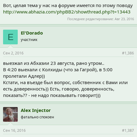
Вот, целая тема у нас на форуме имеется по этому поводу
http://www.abhazia.com/phpBB2/showthread.php?t=13443
Последнее редактирование:
Авг 23, 2016
El'Dorado
E
участник
Сен 2, 2016
#1,386
выезжал из Абхазии 23 августа, рано утром..
В 4:20 выехали с Колхиды (что за Гагрой), в 5:00
пролетали Адлер))
Кстати, на въезде был вопрос, собственник с Вами или
есть доверенность)) Есть, говорю, доверенность,
показать?? - не надо показывать говорит)))
Alex Injector
фатально спокоен
Сен 16, 2016
#1,387