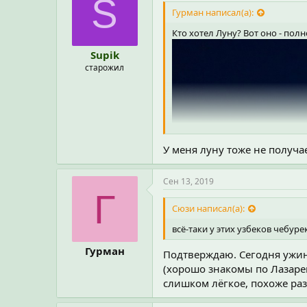
S
т
Гурман написал(а):
и
и
Кто хотел Луну? Вот оно - пол
:
Supik
старожил
У меня луну тоже не получа
Сен 13, 2019
Г
Сюзи написал(а):
всё-таки у этих узбеков чебуре
Гурман
Подтверждаю. Сегодня ужин 
(хорошо знакомы по Лазарев
слишком лёгкое, похоже ра