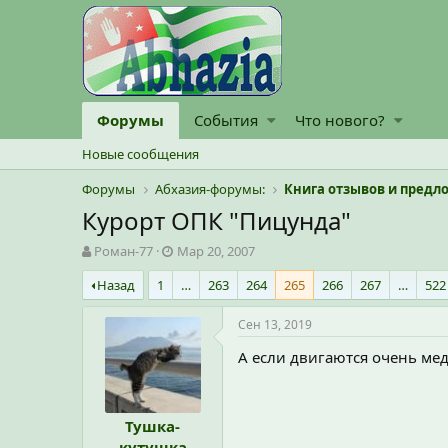
Форумы
События
Что нового?
Новые сообщения
Форумы
Абхазия-форумы:
Книга отзывов и пред
Курорт ОПК "Пицунда"
А
Д
Роман-77
Мар 20, 2007
в
а
Назад
1
…
263
264
265
266
267
…
522
т
т
о
а
р
н
Сен 13, 2019
т
а
А если двигаются очень ме
е
ч
м
а
ы
л
а
Тушка-
кутушка