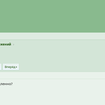
ложений
Вперёд
дленно?