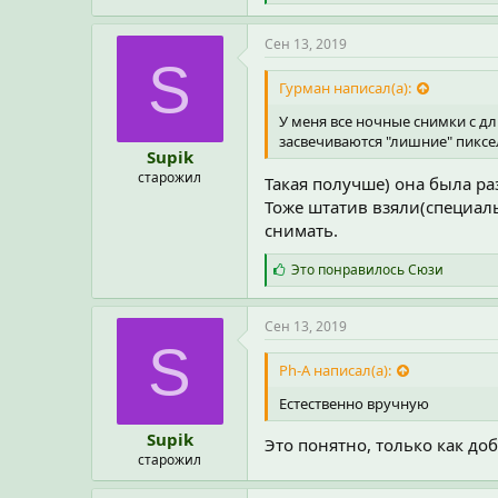
и
м
п
Сен 13, 2019
а
S
т
Гурман написал(а):
и
и
У меня все ночные снимки с д
:
засвечиваются "лишние" пиксе
Supik
старожил
Такая получше) она была раз
Тоже штатив взяли(специаль
снимать.
С
Это понравилось
Сюзи
и
м
п
Сен 13, 2019
а
S
т
Ph-A написал(а):
и
и
Естественно вручную
:
Supik
Это понятно, только как доб
старожил