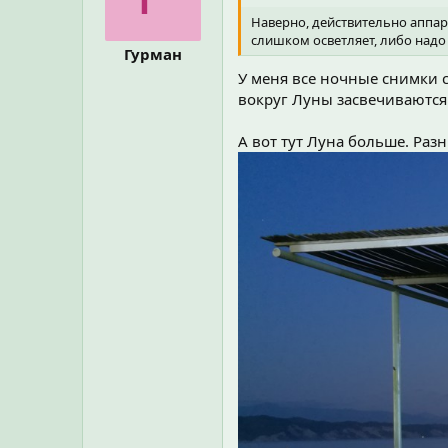
и
Наверно, действительно аппар
:
слишком осветляет, либо надо
Гурман
У меня все ночные снимки 
вокруг Луны засвечиваются
А вот тут Луна больше. Раз