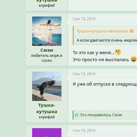
корифей
Сен 13, 2019
Тушка-кутушка написал(а):
А если двигаются очень медле
Сюзи
То это как у меня...
любитель моря и
Это просто не выспалась
сосен
Сен 13, 2019
Я уже об отпуске в следующ
Тушка-
кутушка
С
Это понравилось
Сюзи
корифей
и
м
п
Сен 13, 2019
а