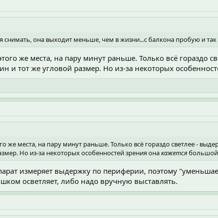
я снимать, она выходит меньше, чем в жизни...с балкона пробую и так 
 этого же места, на пару минут раньше. Только всё гораздо 
один и тот же угловой размер. Но из-за некоторых особеннос
ого же места, на пару минут раньше. Только всё гораздо светлее - выде
азмер. Но из-за некоторых особенностей зрения она
кажется
большой
парат измеряет выдержку по периферии, поэтому "уменьшает
ишком осветляет, либо надо вручную выставлять.