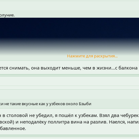
нолуние.
Нажмите для раскрытия...
ется снимать, она выходит меньше, чем в жизни...с балкона
ки не такие вкусные как у узбеков около Бзыби
в столовой не убедил, я пошёл к узбекам. Взял два чебуре
ской) и неподалёку поллитра вина на разлив. Наелся, напил
збавленное.