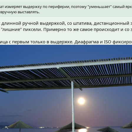
ат измеряет выдержку по периферии, поэтому "уменьшает" самый ярки
 вручную выставлять.
с длинной ручной выдержкой, со штатива, дистанционный 
 "лишние" пиксели. Примерно то же самое происходит и со 
ница с первым только в выдержке. Диафрагма и ISO фиксир