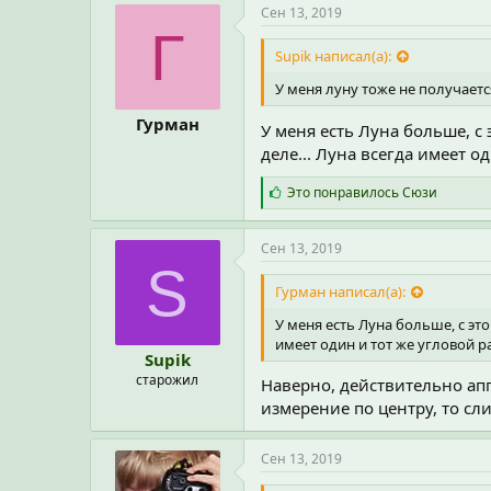
Сен 13, 2019
Г
Supik написал(а):
У меня луну тоже не получаетс
Гурман
У меня есть Луна больше, с
деле... Луна всегда имеет 
С
Это понравилось
Сюзи
и
м
п
Сен 13, 2019
а
S
т
Гурман написал(а):
и
и
У меня есть Луна больше, с эт
:
имеет один и тот же угловой р
Supik
старожил
Наверно, действительно ап
измерение по центру, то сл
Сен 13, 2019