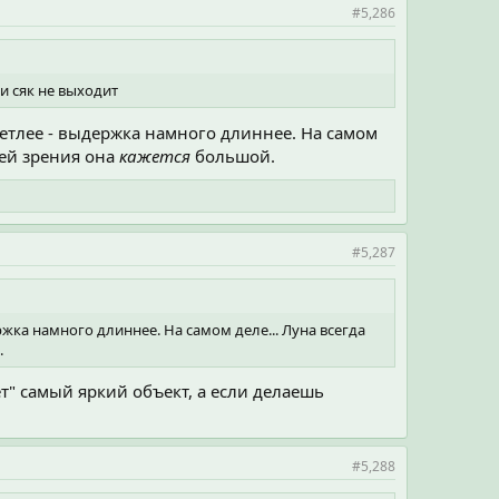
#5,286
и сяк не выходит
светлее - выдержка намного длиннее. На самом
тей зрения она
кажется
большой.
#5,287
ржка намного длиннее. На самом деле... Луна всегда
.
" самый яркий объект, а если делаешь
#5,288