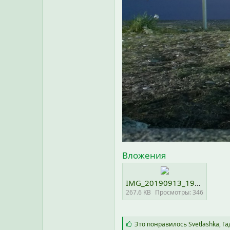
Вложения
IMG_20190913_191905.jpg
267.6 KB
Просмотры: 346
С
Это понравилось
Svetlashka
,
Га