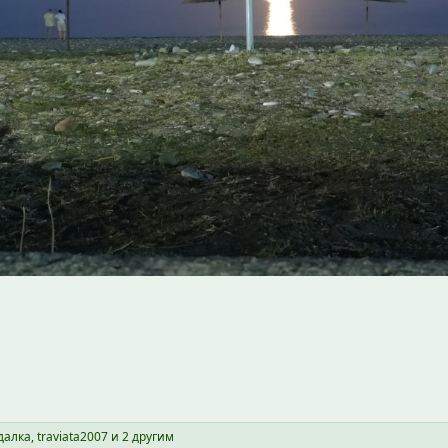
далка
,
traviata2007
и 2 другим