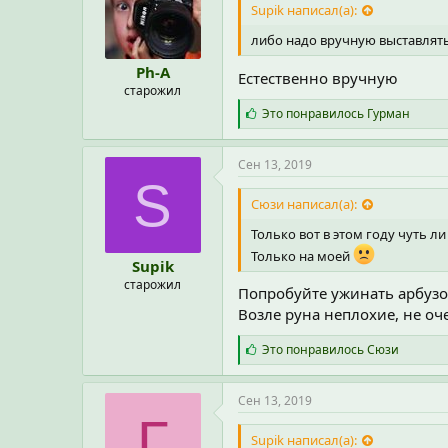
Supik написал(а):
либо надо вручную выставлять
Ph-A
Естественно вручную
старожил
С
Это понравилось
Гурман
и
м
п
Сен 13, 2019
а
S
т
Сюзи написал(а):
и
и
Только вот в этом году чуть л
:
Только на моей
Supik
старожил
Попробуйте ужинать арбузо
Возле руна неплохие, не оче
С
Это понравилось
Сюзи
и
м
п
Сен 13, 2019
а
Г
т
Supik написал(а):
и