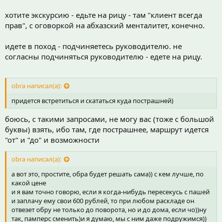
хотите экскурсию - едьте на рицу - там "клиент всегда
прав", с оговоркой на абхазский менталитет, конечно.
идете в поход - подчиняетесь руководителю. не
согласны подчиняться руководителю - едете на рицу.
obra написал(а):
придется встретиться и скататься куда пострашней)
боюсь, с такими запросами, не могу вас (тоже с большой
буквы) взять, ибо там, где пострашнее, маршрут идется
"от" и "до" и возможности
obra написал(а):
а вот это, простите, обра будет решать сама)) с кем лучше, по
какой цене
и я вам точно говорю, если я когда-нибудь пересекусь с пашей
и заплачу ему свои 600 рублей, то при любом раскладе он
отвезет обру не только до поворота, но и до дома, если чо))ну
так, памперс сменить)и я думаю, мы с ним даже подружимся))