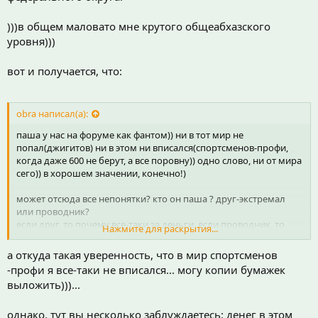
)))в общем маловато мне крутого общеабхазского
уровня)))
вот и получается, что:
obra написал(а):
паша у нас на форуме как фантом)) ни в тот мир не
попал(джигитов) ни в этом ни вписался(спортсменов-профи,
когда даже 600 не берут, а все поровну)) одно слово, ни от мира
сего)) в хорошем значении, конечно!)
может отсюда все непонятки? кто он паша ? друг-экстремал
или проводник?
если друг, то почему все-таки за деньги, если проводник, то
Нажмите для раскрытия...
почему диктует свои условия за деньги клиентов?
а откуда такая уверенность, что в мир спортсменов
-профи я все-таки не вписался... могу копии бумажек
выложить)))...
однако, тут вы несколько заблуждаетесь: денег в этом