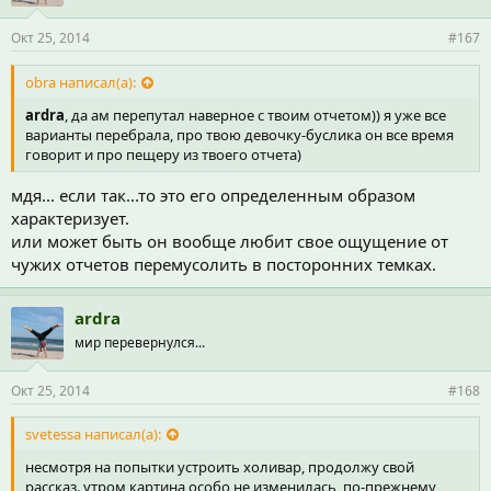
Окт 25, 2014
#167
obra написал(а):
ardra
, да ам перепутал наверное с твоим отчетом)) я уже все
варианты перебрала, про твою девочку-буслика он все время
говорит и про пещеру из твоего отчета)
мдя... если так...то это его определенным образом
характеризует.
или может быть он вообще любит свое ощущение от
чужих отчетов перемусолить в посторонних темках.
ardra
мир перевернулся...
Окт 25, 2014
#168
svetessa написал(а):
несмотря на попытки устроить холивар, продолжу свой
рассказ. утром картина особо не изменилась, по-прежнему