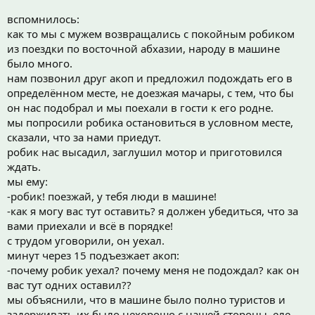
вспомнилось:
как то мы с мужем возвращались с покойным робиком
из поездки по восточной абхазии, народу в машине
было много.
нам позвонил друг акоп и предложил подождать его в
определённом месте, не доезжая мачары, с тем, что бы
он нас подобрал и мы поехали в гости к его родне.
мы попросили робика остановиться в условном месте,
сказали, что за нами приедут.
робик нас высадил, заглушил мотор и приготовился
ждать.
мы ему:
-робик! поезжай, у тебя люди в машине!
-как я могу вас тут оставить? я должен убедиться, что за
вами приехали и всё в порядке!
с трудом уговорили, он уехал.
минут через 15 подъезжает акоп:
-почему робик уехал? почему меня не подождал? как он
вас тут одних оставил??
мы объяснили, что в машине было полно туристов и
задерживать их было нехорошо с нашей стороны. еле