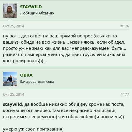
STAYWILD
Любящий Абхазию
Окт 25, 2014
#176
ну вот... дал ответ на ваш прямой вопрос (ссылки-то
ваши?)- обида на всю жизнь... извиняюсь, если обидел.
просто уж не знаю как для вас "непредсказуемее" быть...
разве что памперсы менять, да цвет труселей михалыча
контролировать)))...
OBRA
Зачарованная сова
Окт 25, 2014
#177
staywild
, да вообще никаких обид))ну кроме как поста,
коснувшегося андрея, там все некрасиво написали(
встретимся непременно) я и собак люблю)и они меня))
умерю уж свои притязания)