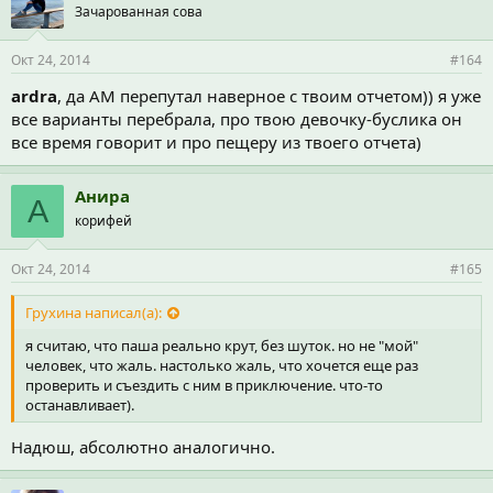
Зачарованная сова
Окт 24, 2014
#164
ardra
, да АМ перепутал наверное с твоим отчетом)) я уже
все варианты перебрала, про твою девочку-буслика он
все время говорит и про пещеру из твоего отчета)
Анира
А
корифей
Окт 24, 2014
#165
Грухина написал(а):
я считаю, что паша реально крут, без шуток. но не "мой"
человек, что жаль. настолько жаль, что хочется еще раз
проверить и съездить с ним в приключение. что-то
останавливает).
Надюш, абсолютно аналогично.