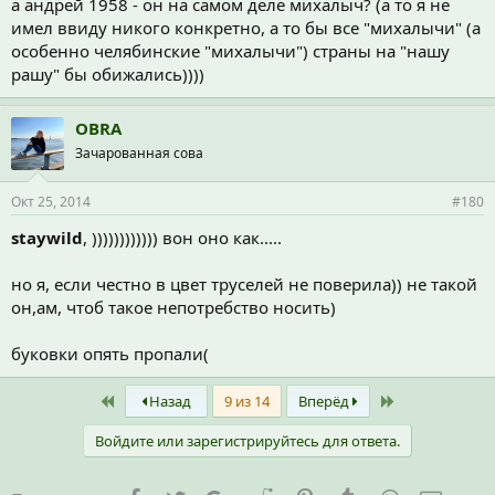
а андрей 1958 - он на самом деле михалыч? (а то я не
имел ввиду никого конкретно, а то бы все "михалычи" (а
особенно челябинские "михалычи") страны на "нашу
рашу" бы обижались))))
OBRA
Зачарованная сова
Окт 25, 2014
#180
staywild
, )))))))))))) вон оно как.....
но я, если честно в цвет труселей не поверила)) не такой
он,ам, чтоб такое непотребство носить)
буковки опять пропали(
First
Last
Назад
9 из 14
Вперёд
Войдите или зарегистрируйтесь для ответа.