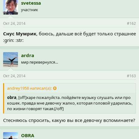
svetessa
участник
Окт 24, 2014
#162
Снус Мумрик
, боюсь, дальше всё будет только страшнее
:grin: :str:
ardra
мир перевернулся...
Окт 24, 2014
#163
andrey1958 написал(а):
obra
, [off]харе пожалуйста. пойдёмте музыку слушать или про
кошек. правда мне девочку жалко, которая головой ударилась,
по жизни говорят такая.[/off]
Стесняюсь спросить, какую вы все девочку вспоминаете?
OBRA