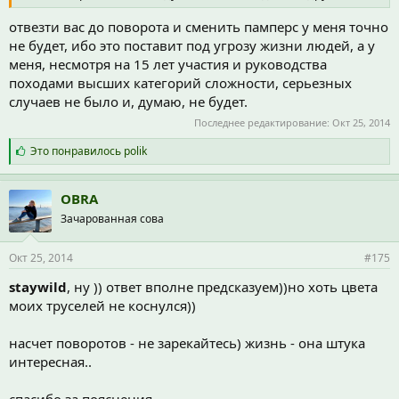
отвезти вас до поворота и сменить памперс у меня точно
не будет, ибо это поставит под угрозу жизни людей, а у
меня, несмотря на 15 лет участия и руководства
походами высших категорий сложности, серьезных
случаев не было и, думаю, не будет.
Последнее редактирование:
Окт 25, 2014
С
Это понравилось
polik
и
м
п
OBRA
а
Зачарованная сова
т
и
и
Окт 25, 2014
#175
:
staywild
, ну )) ответ вполне предсказуем))но хоть цвета
моих труселей не коснулся))
насчет поворотов - не зарекайтесь) жизнь - она штука
интересная..