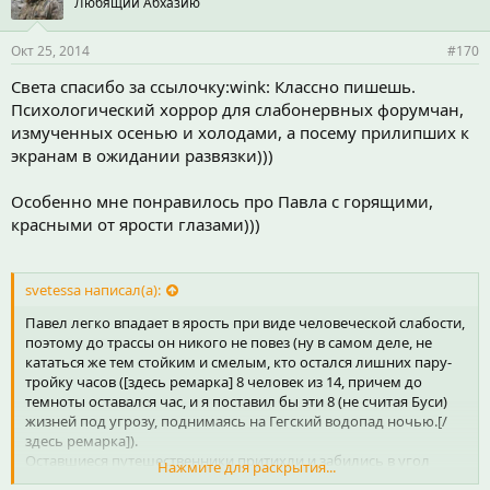
всех нас интересовала наша дальнейшая судьба. неужели мы
Любящий Абхазию
поедем дальше несмотря на жуткую непогду??? кто-то мечтал
оказаться сейчас со вчерашними сбежавшими. некоторые
Окт 25, 2014
#170
молились.
Света спасибо за ссылочку:wink: Классно пишешь.
когда мы поняли, что паша не шутит и несмотря на дождь мы
Психологический хоррор для слабонервных форумчан,
продолжим наш маршрут, я предложила связать его и
измученных осенью и холодами, а посему прилипших к
сбежать, пока не поздно. к сожалению, паша быстро бегает,
экранам в ожидании развязки)))
даже в гору, поймать его мы не смогли. :-?
тогда в ход пошли уговоры - мы готовы были заплатить любые
Особенно мне понравилось про Павла с горящими,
деньги, лишь бы вернуться живыми... но и это не помогло.
красными от ярости глазами)))
впереди нас ждали только туманы.
svetessa написал(а):
Павел легко впадает в ярость при виде человеческой слабости,
поэтому до трассы он никого не повез (ну в самом деле, не
кататься же тем стойким и смелым, кто остался лишних пару-
тройку часов ([здесь ремарка] 8 человек из 14, причем до
темноты оставался час, и я поставил бы эти 8 (не считая Буси)
жизней под угрозу, поднимаясь на Гегский водопад ночью.[/
здесь ремарка]).
Оставшиеся путешественники притихли и забились в угол
Нажмите для раскрытия...
газели. Одна из желающих сбежать резко передумала и