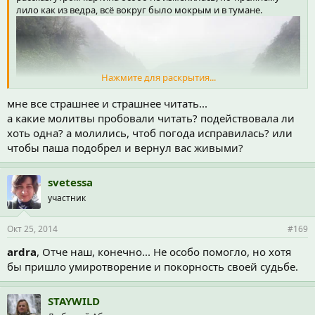
лило как из ведра, всё вокруг было мокрым и в тумане.
Нажмите для раскрытия...
мне все страшнее и страшнее читать...
а какие молитвы пробовали читать? подействовала ли
хоть одна? а молились, чтоб погода исправилась? или
чтобы паша подобрел и вернул вас живыми?
svetessa
участник
бородатый странник евгений робко сообщил, что у него,
Окт 25, 2014
#169
кажется, температура, но увидев пашу, резко выздоровел и
ardra
, Отче наш, конечно... Не особо помогло, но хотя
сообщил, что "это ничего страшного, у меня такое бывает...".
после именно он рассказывал нам тихо в сторонке, что
бы пришло умиротворение и покорность своей судьбе.
побывал в армии, но там было не настолько страшно, как в
походах с павлом. :shock:
STAYWILD