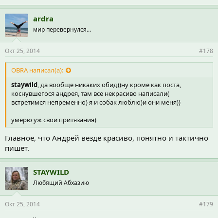
ardra
мир перевернулся...
Окт 25, 2014
#178
OBRA написал(а):
staywild
, да вообще никаких обид))ну кроме как поста,
коснувшегося андрея, там все некрасиво написали(
встретимся непременно) я и собак люблю)и они меня))
умерю уж свои притязания)
Главное, что Андрей везде красиво, понятно и тактично
пишет.
STAYWILD
Любящий Абхазию
Окт 25, 2014
#179