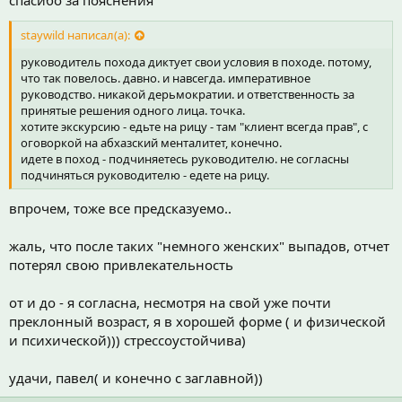
спасибо за пояснения
staywild написал(а):
руководитель похода диктует свои условия в походе. потому,
что так повелось. давно. и навсегда. императивное
руководство. никакой дерьмократии. и ответственность за
принятые решения одного лица. точка.
хотите экскурсию - едьте на рицу - там "клиент всегда прав", с
оговоркой на абхазский менталитет, конечно.
идете в поход - подчиняетесь руководителю. не согласны
подчиняться руководителю - едете на рицу.
впрочем, тоже все предсказуемо..
жаль, что после таких "немного женских" выпадов, отчет
потерял свою привлекательность
от и до - я согласна, несмотря на свой уже почти
преклонный возраст, я в хорошей форме ( и физической
и психической))) стрессоустойчива)
удачи, павел( и конечно с заглавной))