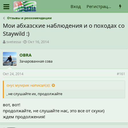
Вход
Регистрация
Отзывы и реккомендации
Мои абхазские наблюдения и о походах со
Staywild :)
А
Д
svetessa
Окт 16, 2014
в
а
т
т
OBRA
о
а
Зачарованная сова
р
н
т
а
е
ч
Окт 24, 2014
#161
м
а
ы
л
снус мумрик написал(а):
а
, не слушайте их, продолжайте
вот, вот!
продолжайте, не слушайте нас, это все от скуки)
ждем продолжения!