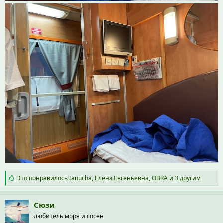
С
Это понравилось
tanucha
,
Елена Евгеньевна
,
OBRA
и 3 другим
и
м
п
Сюзи
а
любитель моря и сосен
т