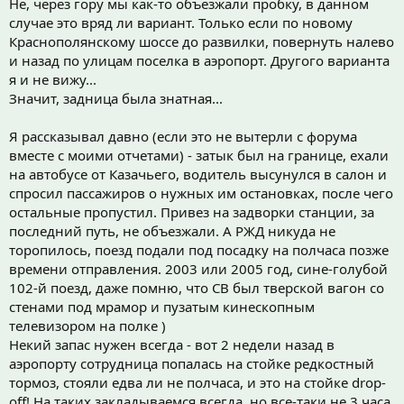
Не, через гору мы как-то объезжали пробку, в данном
случае это вряд ли вариант. Только если по новому
Краснополянскому шоссе до развилки, повернуть налево
и назад по улицам поселка в аэропорт. Другого варианта
я и не вижу...
Значит, задница была знатная...
Я рассказывал давно (если это не вытерли с форума
вместе с моими отчетами) - затык был на границе, ехали
на автобусе от Казачьего, водитель высунулся в салон и
спросил пассажиров о нужных им остановках, после чего
остальные пропустил. Привез на задворки станции, за
последний путь, не объезжали. А РЖД никуда не
торопилось, поезд подали под посадку на полчаса позже
времени отправления. 2003 или 2005 год, сине-голубой
102-й поезд, даже помню, что СВ был тверской вагон со
стенами под мрамор и пузатым кинескопным
телевизором на полке )
Некий запас нужен всегда - вот 2 недели назад в
аэропорту сотрудница попалась на стойке редкостный
тормоз, стояли едва ли не полчаса, и это на стойке drop-
off! На таких закладываемся всегда, но все-таки не 3 часа.