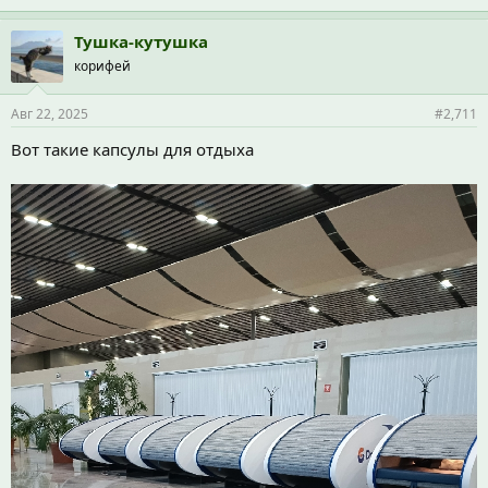
м
п
Тушка-кутушка
а
корифей
т
и
и
Авг 22, 2025
#2,711
:
Вот такие капсулы для отдыха