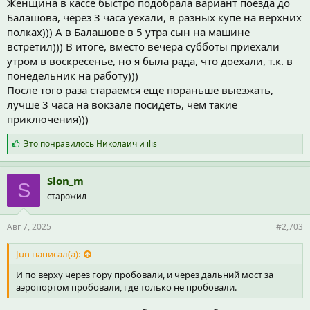
Женщина в кассе быстро подобрала вариант поезда до
Балашова, через 3 часа уехали, в разных купе на верхних
полках))) А в Балашове в 5 утра сын на машине
встретил))) В итоге, вместо вечера субботы приехали
утром в воскресенье, но я была рада, что доехали, т.к. в
понедельник на работу)))
После того раза стараемся еще пораньше выезжать,
лучше 3 часа на вокзале посидеть, чем такие
приключения)))
С
Это понравилось
Николаич
и
ilis
и
м
п
Slon_m
S
а
старожил
т
и
и
Авг 7, 2025
#2,703
:
Jun написал(а):
И по верху через гору пробовали, и через дальний мост за
аэропортом пробовали, где только не пробовали.