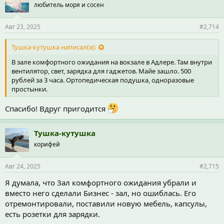
любитель моря и сосен
т
и
и
Авг 23, 2025
#2,714
:
Тушка-кутушка написал(а):
В зале комфортного ожидания на вокзале в Адлере. Там внутри
вентилятор, свет, зарядка для гаджетов. Майе зашло. 500
рублей за 3 часа. Ортопедическая подушка, одноразовые
простынки.
Спасибо! Вдруг пригодится
Тушка-кутушка
корифей
Авг 24, 2025
#2,715
Я думала, что Зал комфортного ожидания убрали и
вместо него сделали Бизнес - зал, но ошиблась. Его
отремонтировали, поставили новую мебель, капсулы,
есть розетки для зарядки.