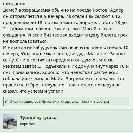
ожидания.
Домой возвращаемся обычно на поезде Ростов -Адлер,
он отправляется в 9 вечера. Из отелей выселяют в 12,
продлеваем до 18, потом намного дороже. И вот с 18 до
21 сидим или в бизнесе или, если с Масей, в зале
ожидания. И если бизнес-зал входит в цену билета, грех
не воспользоваться.
И никогда не забуду, как сын перепутал день отъезда. 10
вечера, Юра подъезжает к подъезду, а Маси нет. Звоню
сыну. Они в гостях за городом и он думает, что мы
уезжаем завтра.... Подъехали к их дому, минут через 10 и
они примчались. Хорошо, что невестка практически
собрала уже чемодан Майи. Загрузились, поехали. Что
нравится в Юре - никуда не гнал, ничего не нарушал,
сказал, что успеем и успели.
С
Это понравилось
Николаич
,
Климушка
,
Пава
и 3 другим
и
м
п
Тушка-кутушка
а
корифей
т
и