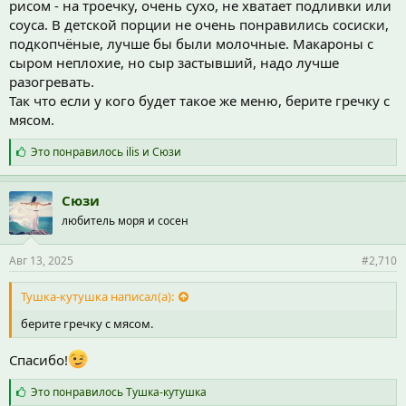
рисом - на троечку, очень сухо, не хватает подливки или
соуса. В детской порции не очень понравились сосиски,
подкопчёные, лучше бы были молочные. Макароны с
сыром неплохие, но сыр застывший, надо лучше
разогревать.
Так что если у кого будет такое же меню, берите гречку с
мясом.
С
Это понравилось
ilis
и
Сюзи
и
м
п
Сюзи
а
любитель моря и сосен
т
и
и
Авг 13, 2025
#2,710
:
Тушка-кутушка написал(а):
берите гречку с мясом.
Спасибо!
С
Это понравилось
Тушка-кутушка
и