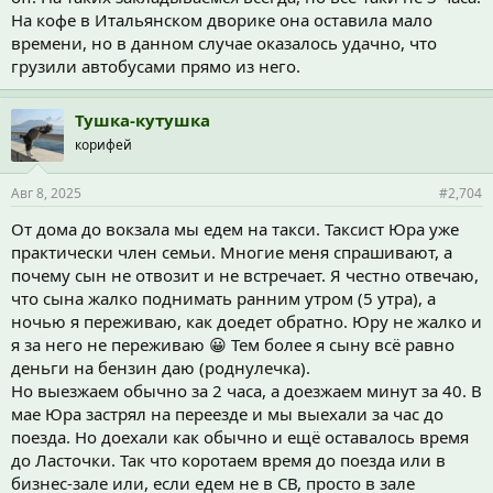
На кофе в Итальянском дворике она оставила мало
времени, но в данном случае оказалось удачно, что
грузили автобусами прямо из него.
Тушка-кутушка
корифей
Авг 8, 2025
#2,704
От дома до вокзала мы едем на такси. Таксист Юра уже
практически член семьи. Многие меня спрашивают, а
почему сын не отвозит и не встречает. Я честно отвечаю,
что сына жалко поднимать ранним утром (5 утра), а
ночью я переживаю, как доедет обратно. Юру не жалко и
я за него не переживаю 😀 Тем более я сыну всё равно
деньги на бензин даю (роднулечка).
Но выезжаем обычно за 2 часа, а доезжаем минут за 40. В
мае Юра застрял на переезде и мы выехали за час до
поезда. Но доехали как обычно и ещё оставалось время
до Ласточки. Так что коротаем время до поезда или в
бизнес-зале или, если едем не в СВ, просто в зале