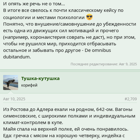
И опять же речь не о том...
В итоге все свелось к почти классическому кейсу по
социологии и местами психологии
Понятно, что внушение/самовнушение до убежденности
есть одна из движущих сил мотиваций и прочего
(например, коронаистерия соврать не даст), но при этом,
чтобы не рушился мир, приходится отбрасывать
остальное и забывать про другое - De omnibus
dubitandum.
Последнее редактирование:
Авг 9, 2025
Тушка-кутушка
корифей
Авг 10, 2025
#2,709
Из Ростова до Адлера ехали на родном, 642-ом. Вагоны
сименсовские, с широкими полками и индивидуальным
климат-контролем в купе.
Майя спала на верхней полке, ей очень понравилось.
Еда: гречка с мясом на хорошую четверку, индейка с