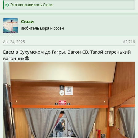
С
Это понравилось
Сюзи
и
м
п
Сюзи
а
любитель моря и сосен
т
и
и
Авг 24, 2025
#2,716
:
Едем в Сухумском до Гагры. Вагон СВ. Такой старенький
вагончик😁