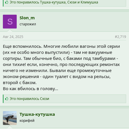
С
Это понравилось
Тушка-кутушка
,
Сюзи
и
Климушка
и
м
п
Slon_m
S
а
старожил
т
и
и
Авг 24, 2025
#2,719
:
Еще вспомнилось. Многие любили вагоны этой серии
(их не особо много выпустили) - там не вакуумные
сортиры. Там обычные био, с баками под тамбурами -
они тихие! если, конечно, про последующих ремонтах
ничего не изменили. Бывали еще промежуточные
эконом-решения - один туалет с видом на рельсы,
второй с баком.
Во как вбилось в голову...
С
Это понравилось
Сюзи
и
м
п
Тушка-кутушка
а
корифей
т
и