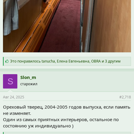
С
Это понравилось
tanucha
,
Елена Евгеньевна
,
OBRA
и 3 другим
и
м
п
Slon_m
S
а
старожил
т
и
и
Авг 24, 2025
#2,718
:
Ореховый тверец, 2004-2005 годов выпуска, если память
не изменяет.
Один из самых приятных интерьеров, остальное по
состоянию уж индивидуально )