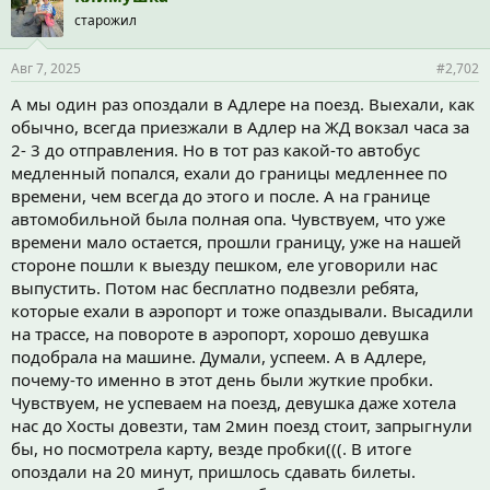
старожил
Авг 7, 2025
#2,702
А мы один раз опоздали в Адлере на поезд. Выехали, как
обычно, всегда приезжали в Адлер на ЖД вокзал часа за
2- 3 до отправления. Но в тот раз какой-то автобус
медленный попался, ехали до границы медленнее по
времени, чем всегда до этого и после. А на границе
автомобильной была полная опа. Чувствуем, что уже
времени мало остается, прошли границу, уже на нашей
стороне пошли к выезду пешком, еле уговорили нас
выпустить. Потом нас бесплатно подвезли ребята,
которые ехали в аэропорт и тоже опаздывали. Высадили
на трассе, на повороте в аэропорт, хорошо девушка
подобрала на машине. Думали, успеем. А в Адлере,
почему-то именно в этот день были жуткие пробки.
Чувствуем, не успеваем на поезд, девушка даже хотела
нас до Хосты довезти, там 2мин поезд стоит, запрыгнули
бы, но посмотрела карту, везде пробки(((. В итоге
опоздали на 20 минут, пришлось сдавать билеты.