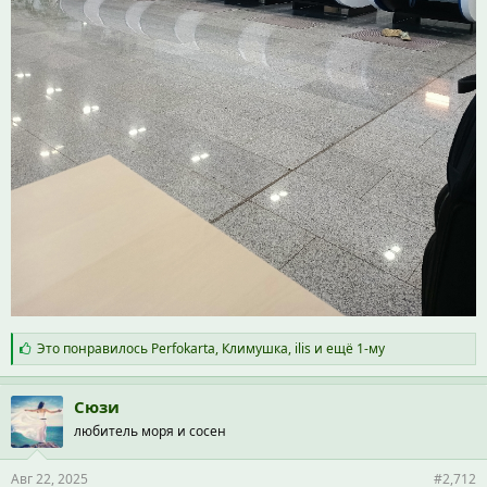
С
Это понравилось
Perfokarta
,
Климушка
,
ilis
и ещё 1-му
и
м
п
Сюзи
а
любитель моря и сосен
т
и
и
Авг 22, 2025
#2,712
: