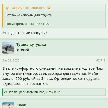
Тушка-кутушка написал(а):
Вот такие капсулы для отдыха
Посмотреть вложение 41109
Это где ж такие капсулы?
Тушка-кутушка
корифей
Авг 22, 2025
#2,713
В зале комфортного ожидания на вокзале в Адлере. Там
внутри вентилятор, свет, зарядка для гаджетов. Майе
зашло. 500 рублей за 3 часа. Ортопедическая подушка,
одноразовые простынки.
С
Это понравилось
tanucha
,
Сюзи
и
ilis
и
м
п
Сюзи
а