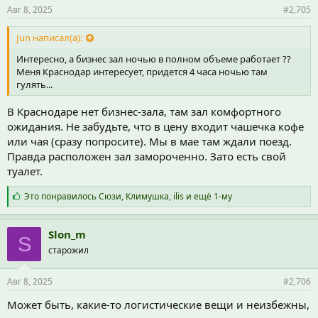
и
Авг 8, 2025
#2,705
:
Jun написал(а):
Интересно, а бизнес зал ночью в полном объеме работает ??
Меня Краснодар интересует, придется 4 часа ночью там
гулять...
В Краснодаре нет бизнес-зала, там зал комфортного
ожидания. Не забудьте, что в цену входит чашечка кофе
или чая (сразу попросите). Мы в мае там ждали поезд.
Правда расположен зал замороченно. Зато есть свой
туалет.
С
Это понравилось
Сюзи
,
Климушка
,
ilis
и ещё 1-му
и
м
п
Slon_m
S
а
старожил
т
и
и
Авг 8, 2025
#2,706
:
Может быть, какие-то логистические вещи и неизбежны,