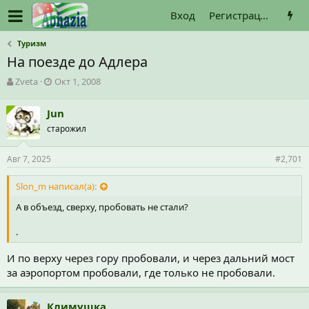
Вход
Регистрация
Туризм
На поезде до Адлера
А
Д
Zveta
Окт 1, 2008
в
а
т
т
Jun
о
а
старожил
р
н
т
а
е
ч
Авг 7, 2025
#2,701
м
а
ы
л
Slon_m написал(а):
а
А в объезд, сверху, пробовать не стали?
.
И по верху через гору пробовали, и через дальний мост
за аэропортом пробовали, где только не пробовали.
Климушка