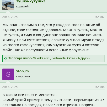
Тушка-кутушка
корифей
Авг 8, 2025
#2,707
Мы опять спорим о том, что у каждого свое понятие об
отдыхе, свое состояние здоровья. Можно гулять, можно
не гулять, а сидя в кондиционированном зале почитать
книжку. Свои путешествия, логистику я планирую исходя
из своего самочувствия, самочувствия мужа и хотелок
Майи. Так же поступают и остальные форумчане.
С
Это понравилось
Valerka 48ru
,
Perfokarta
,
Сюзи
и 6 другим
и
м
п
Slon_m
S
а
старожил
т
и
и
Авг 8, 2025
#2,708
:
В жизни все течет и меняется...
Самый яркий пример в тему вы знаете - перемещаться 45
лет только на поездах, после чего отрезать напрочь.